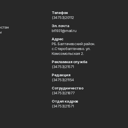
Телефон
(34753)20112
Эл. почта
остан
bt1931@mail.ru
ы
Адрес
РБ. Балтачевский район.
с.Старобалтачево. ул.
Комсомольская 2.
Рекламная служба
(34753)21571
Редакция
(34753)21154
Сотрудничество
(34753)21877
Отдел кадров
(34753)21571