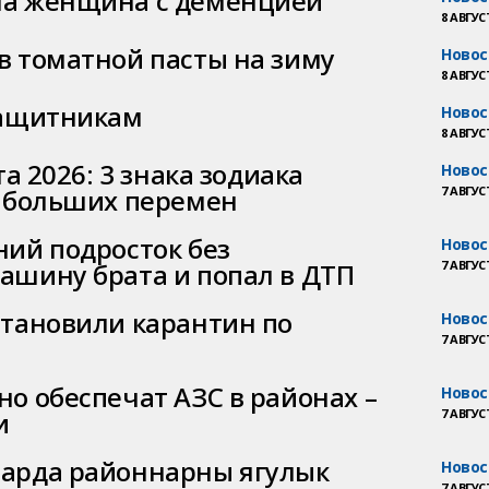
ла женщина с деменцией
8 АВГУСТ
в томатной пасты на зиму
Новос
8 АВГУСТ
защитникам
Новос
8 АВГУСТ
та 2026: 3 знака зодиака
Новос
е больших перемен
7 АВГУСТ
ний подросток без
Новос
ашину брата и попал в ДТП
7 АВГУСТ
становили карантин по
Новос
7 АВГУСТ
о обеспечат АЗС в районах –
Новос
и
7 АВГУСТ
ларда районнарны ягулык
Новос
7 АВГУСТ