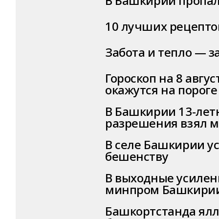
В Башкирии пропа
10 лучших рецепто
Забота и тепло — 
Гороскоп на 8 авгус
окажутся на порог
В Башкирии 13-лет
разрешения взял м
В селе Башкирии у
бешенству
В выходные усиленн
минпром Башкири
Башкортстанда ял