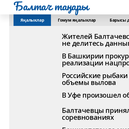
Балтач таңнары
Яңалыклар
Гомум яңалыклар
Барысы 
Жителей Балтачевс
не делитесь данны
В Башкирии проку
реализации нацпр
Российские рыбак
объемы вылова
В Уфе произошел о
Балтачевцы принял
соревнованиях