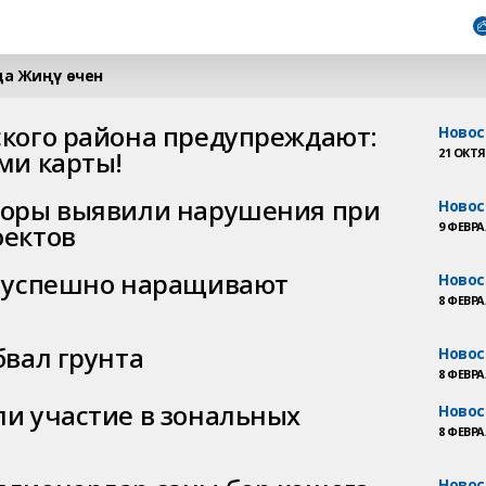
да Жиңү өчен
кого района предупреждают:
Новос
ми карты!
21 ОКТЯБ
роры выявили нарушения при
Новос
оектов
9 ФЕВРАЛ
и успешно наращивают
Новос
8 ФЕВРАЛ
бвал грунта
Новос
8 ФЕВРАЛ
и участие в зональных
Новос
8 ФЕВРАЛ
Новос