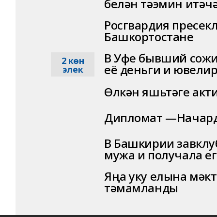
белән тәэмин итәч
Росгвардия пресек
Башкортостане
В Уфе бывший сожит
2 көн
её деньги и ювели
элек
Өлкән яшьтәге акт
Дипломат —Начар
В Башкирии завклу
мужа и получала ег
Яңа уку елына мәкт
тәмамланды