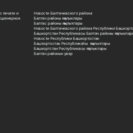
о печати и
Новости Балтачевского района
кционерное
Балтач районы яңалыклары
Балтас районы яңылыҡтары
Новости Балтачевского района Республики Башкорт
Башкортстан Республикасы Балтач районы яңалыклар
Новости Республики Башкортостан
Башҡортостан Республикаһы яңылыҡтары
Башкортстан Республикасы яңалыклары
Балтач районын увер