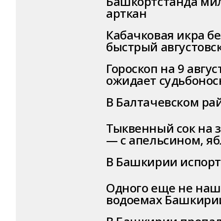
Башкортстанда мил
арткан
Кабачковая икра бе
быстрый августовс
Гороскоп на 9 авгус
ожидает судьбонос
В Балтачевском ра
Тыквенный сок на 
— с апельсином, я
В Башкирии испорт
Одного еще не наш
водоемах Башкири