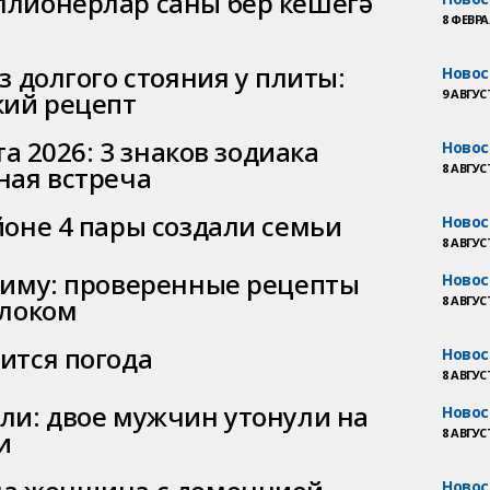
лионерлар саны бер кешегә
8 ФЕВРАЛ
з долгого стояния у плиты:
Новос
кий рецепт
9 АВГУСТ
та 2026: 3 знаков зодиака
Новос
ная встреча
8 АВГУСТ
йоне 4 пары создали семьи
Новос
8 АВГУСТ
зиму: проверенные рецепты
Новос
блоком
8 АВГУСТ
ится погода
Новос
8 АВГУСТ
ли: двое мужчин утонули на
Новос
и
8 АВГУСТ
Новос