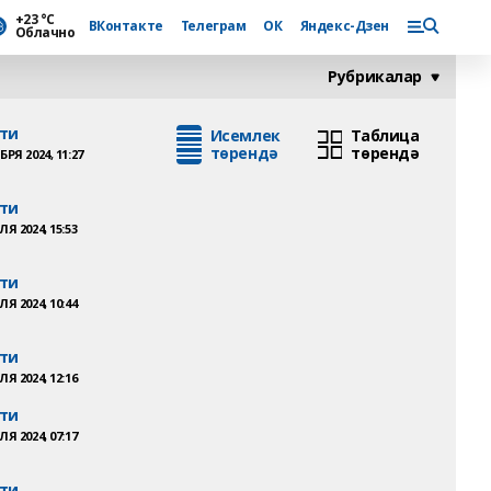
+23 °С
ВКонтакте
Телеграм
ОК
Яндекс-Дзен
Облачно
Рубрикалар
ти
Исемлек
Таблица
төрендә
төрендә
РЯ 2024, 11:27
ти
Я 2024, 15:53
ти
Я 2024, 10:44
ти
Я 2024, 12:16
ти
Я 2024, 07:17
ти