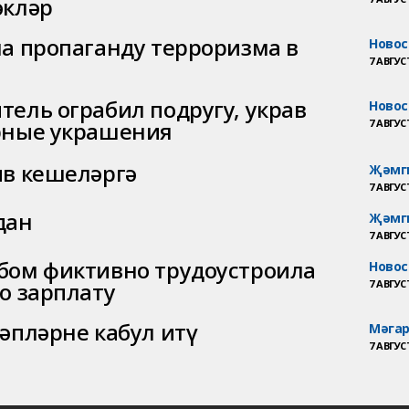
әкләр
ла пропаганду терроризма в
Новос
7 АВГУСТ
ель ограбил подругу, украв
Новос
рные украшения
7 АВГУСТ
ив кешеләргә
Җәмг
7 АВГУСТ
дан
Җәмг
7 АВГУСТ
бом фиктивно трудоустроила
Новос
о зарплату
7 АВГУСТ
әпләрне кабул итү
Мәга
7 АВГУСТ