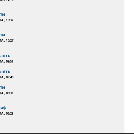
ти
А , 10:32
ти
А , 10:27
ыять
А , 09:53
ыять
А , 08:40
ти
А , 06:33
риф
А , 06:22