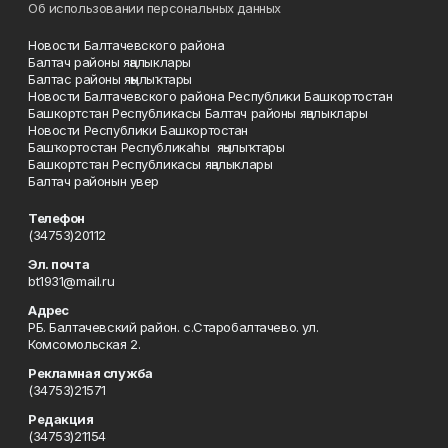
Об использовании персональных данных
Новости Балтачевского района
Балтач районы яңалыклары
Балтас районы яңылыҡтары
Новости Балтачевского района Республики Башкортостан
Башкортстан Республикасы Балтач районы яңалыклары
Новости Республики Башкортостан
Башҡортостан Республикаһы яңылыҡтары
Башкортстан Республикасы яңалыклары
Балтач районын увер
Телефон
(34753)20112
Эл. почта
bt1931@mail.ru
Адрес
РБ. Балтачевский район. с.Старобалтачево. ул.
Комсомольская 2.
Рекламная служба
(34753)21571
Редакция
(34753)21154