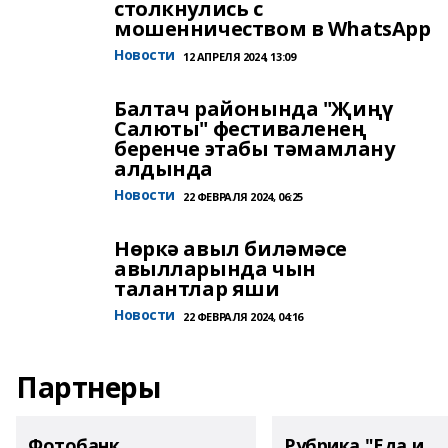
столкнулись с
мошенничеством в WhatsApp
Новости
12 АПРЕЛЯ 2024, 13:09
Балтач районында "Җиңү
Салюты" фестиваленең
беренче этабы тәмамлану
алдында
Новости
22 ФЕВРАЛЯ 2024, 06:25
Нөркә авыл биләмәсе
авылларында чын
талантлар яши
Новости
22 ФЕВРАЛЯ 2024, 04:16
Партнеры
Фотобанк
Рубрика "Еда и