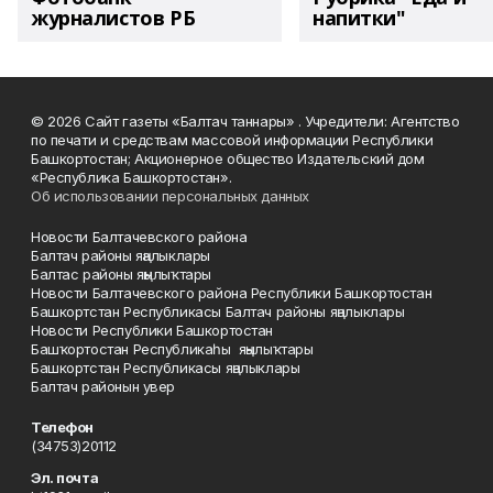
журналистов РБ
напитки"
© 2026 Сайт газеты «Балтач таннары» . Учредители: Агентство
по печати и средствам массовой информации Республики
Башкортостан; Акционерное общество Издательский дом
«Республика Башкортостан».
Об использовании персональных данных
Новости Балтачевского района
Балтач районы яңалыклары
Балтас районы яңылыҡтары
Новости Балтачевского района Республики Башкортостан
Башкортстан Республикасы Балтач районы яңалыклары
Новости Республики Башкортостан
Башҡортостан Республикаһы яңылыҡтары
Башкортстан Республикасы яңалыклары
Балтач районын увер
Телефон
(34753)20112
Эл. почта