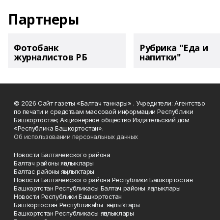
Партнеры
Фотобанк
Рубрика "Еда и
журналистов РБ
напитки"
© 2026 Сайт газеты «Балтач таннары» . Учредители: Агентство
по печати и средствам массовой информации Республики
Башкортостан; Акционерное общество Издательский дом
«Республика Башкортостан».
Об использовании персональных данных
Новости Балтачевского района
Балтач районы яңалыклары
Балтас районы яңылыҡтары
Новости Балтачевского района Республики Башкортостан
Башкортстан Республикасы Балтач районы яңалыклары
Новости Республики Башкортостан
Башҡортостан Республикаһы яңылыҡтары
Башкортстан Республикасы яңалыклары