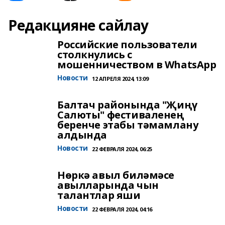
Редакцияне сайлау
Российские пользователи
столкнулись с
мошенничеством в WhatsApp
Новости
12 АПРЕЛЯ 2024, 13:09
Балтач районында "Җиңү
Салюты" фестиваленең
беренче этабы тәмамлану
алдында
Новости
22 ФЕВРАЛЯ 2024, 06:25
Нөркә авыл биләмәсе
авылларында чын
талантлар яши
Новости
22 ФЕВРАЛЯ 2024, 04:16