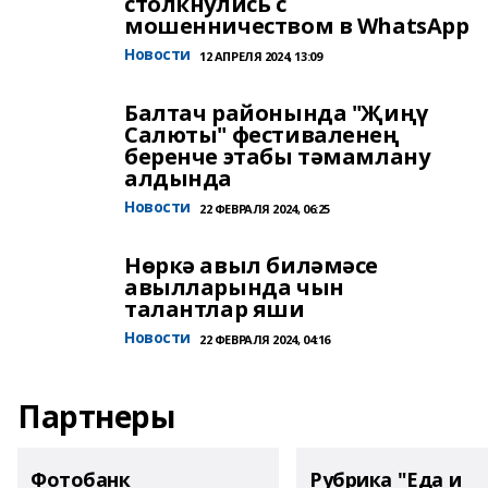
столкнулись с
мошенничеством в WhatsApp
Новости
12 АПРЕЛЯ 2024, 13:09
Балтач районында "Җиңү
Салюты" фестиваленең
беренче этабы тәмамлану
алдында
Новости
22 ФЕВРАЛЯ 2024, 06:25
Нөркә авыл биләмәсе
авылларында чын
талантлар яши
Новости
22 ФЕВРАЛЯ 2024, 04:16
Партнеры
Фотобанк
Рубрика "Еда и