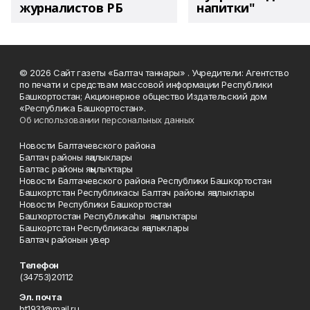
журналистов РБ
напитки"
© 2026 Сайт газеты «Балтач таннары» . Учредители: Агентство
по печати и средствам массовой информации Республики
Башкортостан; Акционерное общество Издательский дом
«Республика Башкортостан».
Об использовании персональных данных
Новости Балтачевского района
Балтач районы яңалыклары
Балтас районы яңылыҡтары
Новости Балтачевского района Республики Башкортостан
Башкортстан Республикасы Балтач районы яңалыклары
Новости Республики Башкортостан
Башҡортостан Республикаһы яңылыҡтары
Башкортстан Республикасы яңалыклары
Балтач районын увер
Телефон
(34753)20112
Эл. почта
bt1931@mail.ru