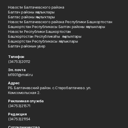
Новости Балтачевского района
Балтач районы яңалыклары
Балтас районы яңылыҡтары
Новости Балтачевского района Республики Башкортостан
Башкортстан Республикасы Балтач районы яңалыклары
Новости Республики Башкортостан
Башҡортостан Республикаһы яңылыҡтары
Башкортстан Республикасы яңалыклары
Балтач районын увер
Телефон
(34753)20112
Эл. почта
bt1931@mail.ru
Адрес
РБ. Балтачевский район. с.Старобалтачево. ул.
Комсомольская 2.
Рекламная служба
(34753)21571
Редакция
(34753)21154
Сотрудничество