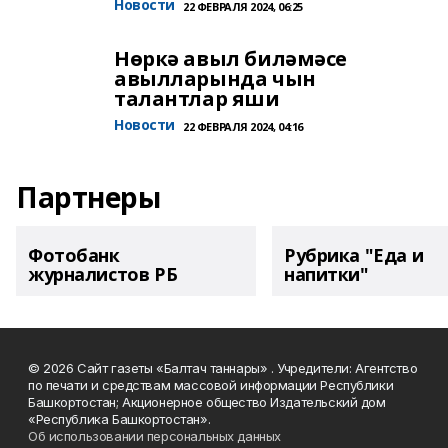
Новости
22 ФЕВРАЛЯ 2024, 06:25
Нөркә авыл биләмәсе
авылларында чын
талантлар яши
Новости
22 ФЕВРАЛЯ 2024, 04:16
Партнеры
Фотобанк
Рубрика "Еда и
журналистов РБ
напитки"
© 2026 Сайт газеты «Балтач таннары» . Учредители: Агентство
по печати и средствам массовой информации Республики
Башкортостан; Акционерное общество Издательский дом
«Республика Башкортостан».
Об использовании персональных данных