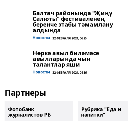
Балтач районында "Җиңү
Салюты" фестиваленең
беренче этабы тәмамлану
алдында
Новости
22 ФЕВРАЛЯ 2024, 06:25
Нөркә авыл биләмәсе
авылларында чын
талантлар яши
Новости
22 ФЕВРАЛЯ 2024, 04:16
Партнеры
Фотобанк
Рубрика "Еда и
журналистов РБ
напитки"