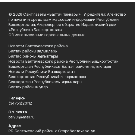
© 2026 Сайт газеты «Балтач таннары» . Учредители: Агентство
по печати и средствам массовой информации Республики
Башкортостан; Акционерное общество Издательский дом
«Республика Башкортостан».
Об использовании персональных данных
Новости Балтачевского района
Балтач районы яңалыклары
Балтас районы яңылыҡтары
Новости Балтачевского района Республики Башкортостан
Башкортстан Республикасы Балтач районы яңалыклары
Новости Республики Башкортостан
Башҡортостан Республикаһы яңылыҡтары
Башкортстан Республикасы яңалыклары
Балтач районын увер
Телефон
(34753)20112
Эл. почта
bt1931@mail.ru
Адрес
РБ. Балтачевский район. с.Старобалтачево. ул.