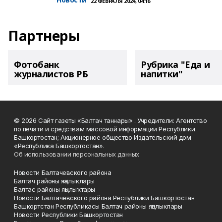
22 ФЕВРАЛЯ 2024, 04:16
Партнеры
Фотобанк
Рубрика "Еда и
журналистов РБ
напитки"
© 2026 Сайт газеты «Балтач таннары» . Учредители: Агентство
по печати и средствам массовой информации Республики
Башкортостан; Акционерное общество Издательский дом
«Республика Башкортостан».
Об использовании персональных данных
Новости Балтачевского района
Балтач районы яңалыклары
Балтас районы яңылыҡтары
Новости Балтачевского района Республики Башкортостан
Башкортстан Республикасы Балтач районы яңалыклары
Новости Республики Башкортостан