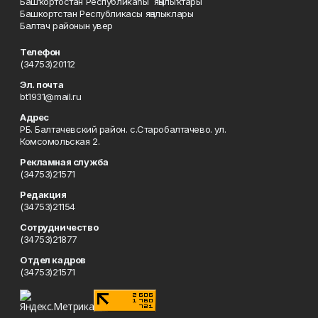
Башҡортостан Республикаһы яңылыҡтары
Башкортстан Республикасы яңалыклары
Балтач районын увер
Телефон
(34753)20112
Эл. почта
bt1931@mail.ru
Адрес
РБ. Балтачевский район. с.Старобалтачево. ул.
Комсомольская 2.
Рекламная служба
(34753)21571
Редакция
(34753)21154
Сотрудничество
(34753)21877
Отдел кадров
(34753)21571