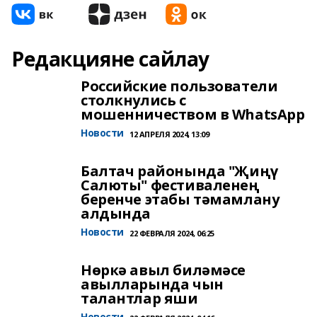
Редакцияне сайлау
Российские пользователи
столкнулись с
мошенничеством в WhatsApp
Новости
12 АПРЕЛЯ 2024, 13:09
Балтач районында "Җиңү
Салюты" фестиваленең
беренче этабы тәмамлану
алдында
Новости
22 ФЕВРАЛЯ 2024, 06:25
Нөркә авыл биләмәсе
авылларында чын
талантлар яши
Новости