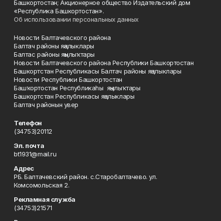
Башкортостан; Акционерное общество Издательский дом
«Республика Башкортостан».
Об использовании персональных данных
Новости Балтачевского района
Балтач районы яңалыклары
Балтас районы яңылыҡтары
Новости Балтачевского района Республики Башкортостан
Башкортстан Республикасы Балтач районы яңалыклары
Новости Республики Башкортостан
Башҡортостан Республикаһы яңылыҡтары
Башкортстан Республикасы яңалыклары
Балтач районын увер
Телефон
(34753)20112
Эл. почта
bt1931@mail.ru
Адрес
РБ. Балтачевский район. с.Старобалтачево. ул.
Комсомольская 2.
Рекламная служба
(34753)21571