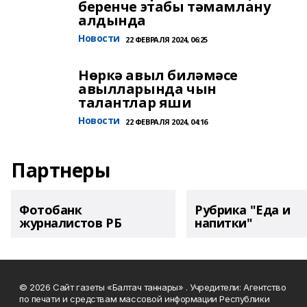
беренче этабы тәмамлану
алдында
Новости
22 ФЕВРАЛЯ 2024, 06:25
Нөркә авыл биләмәсе
авылларында чын
талантлар яши
Новости
22 ФЕВРАЛЯ 2024, 04:16
Партнеры
Фотобанк
Рубрика "Еда и
журналистов РБ
напитки"
© 2026 Сайт газеты «Балтач таннары» . Учредители: Агентство
по печати и средствам массовой информации Республики