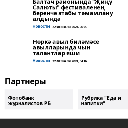
Балтач районында "Җиңү
Салюты" фестиваленең
беренче этабы тәмамлану
алдында
Новости
22 ФЕВРАЛЯ 2024, 06:25
Нөркә авыл биләмәсе
авылларында чын
талантлар яши
Новости
22 ФЕВРАЛЯ 2024, 04:16
Партнеры
Фотобанк
Рубрика "Еда и
журналистов РБ
напитки"