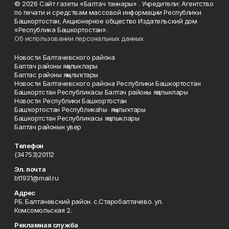
© 2026 Сайт газеты «Балтач таннары» . Учредители: Агентство
по печати и средствам массовой информации Республики
Башкортостан; Акционерное общество Издательский дом
«Республика Башкортостан».
Об использовании персональных данных
Новости Балтачевского района
Балтач районы яңалыклары
Балтас районы яңылыҡтары
Новости Балтачевского района Республики Башкортостан
Башкортстан Республикасы Балтач районы яңалыклары
Новости Республики Башкортостан
Башҡортостан Республикаһы яңылыҡтары
Башкортстан Республикасы яңалыклары
Балтач районын увер
Телефон
(34753)20112
Эл. почта
bt1931@mail.ru
Адрес
РБ. Балтачевский район. с.Старобалтачево. ул.
Комсомольская 2.
Рекламная служба