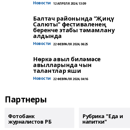
Новости
12 АПРЕЛЯ 2024, 13:09
Балтач районында "Җиңү
Салюты" фестиваленең
беренче этабы тәмамлану
алдында
Новости
22 ФЕВРАЛЯ 2024, 06:25
Нөркә авыл биләмәсе
авылларында чын
талантлар яши
Новости
22 ФЕВРАЛЯ 2024, 04:16
Партнеры
Фотобанк
Рубрика "Еда и
журналистов РБ
напитки"