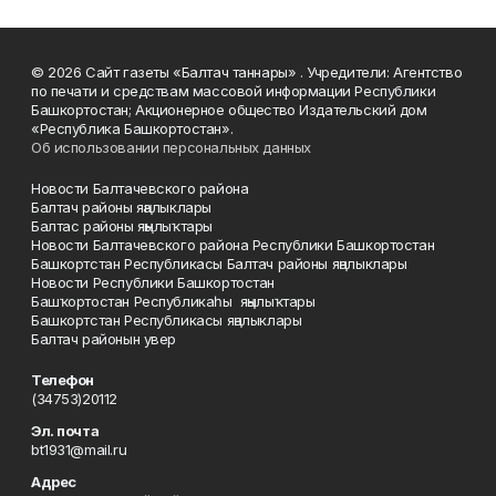
© 2026 Сайт газеты «Балтач таннары» . Учредители: Агентство
по печати и средствам массовой информации Республики
Башкортостан; Акционерное общество Издательский дом
«Республика Башкортостан».
Об использовании персональных данных
Новости Балтачевского района
Балтач районы яңалыклары
Балтас районы яңылыҡтары
Новости Балтачевского района Республики Башкортостан
Башкортстан Республикасы Балтач районы яңалыклары
Новости Республики Башкортостан
Башҡортостан Республикаһы яңылыҡтары
Башкортстан Республикасы яңалыклары
Балтач районын увер
Телефон
(34753)20112
Эл. почта
bt1931@mail.ru
Адрес