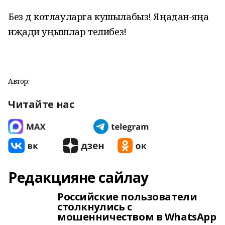
Без дә котлауларга кушылабыз! Яңадан-яңа
иҗади уңышлар телибез!
Автор:
Читайте нас
Редакцияне сайлау
Российские пользователи
столкнулись с
мошенничеством в WhatsApp