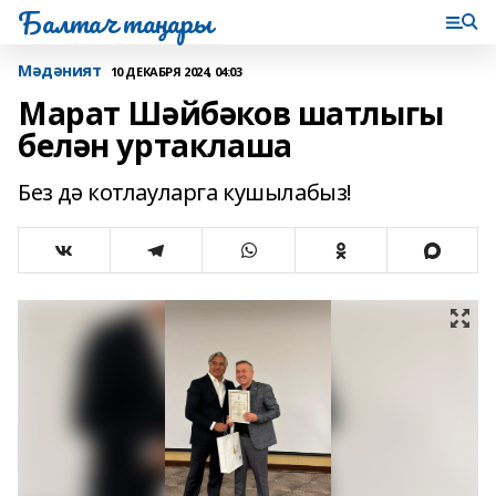
Балтач таңнары
Мәдәният
10 ДЕКАБРЯ 2024, 04:03
Марат Шәйбәков шатлыгы
белән уртаклаша
Без дә котлауларга кушылабыз!