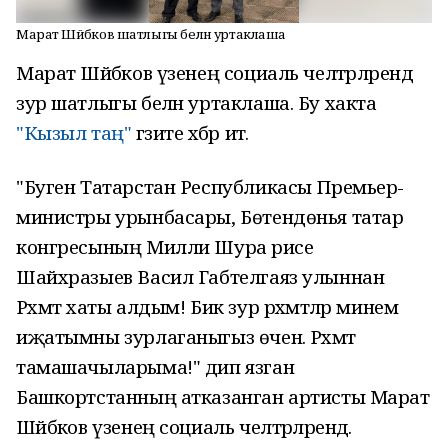
Марат Шәйбәков шатлыгы белән уртаклаша
Марат Шәйбәков үзенең социаль челтәрләрендә
зур шатлыгы белән уртаклаша. Бу хакта
"Кызыл таң"
гәзите хәбәр итә.
"Буген Татарстан Республикасы Премьер-
министры урынбасары, Бөтендөнья татар
конгресының Милли Шура рәисе
Шайхразыев Васил Габтелгаяз улыннан
Рәхмәт хаты алдым! Бик зур рәхмәтләр минем
иҗатымны зурлаганыгыз өчен. Рәхмәт
тамашачыларыма!" дип язган
Башкортстанның атказанган артисты Марат
Шәйбәков үзенең социаль челтәрләрендә.