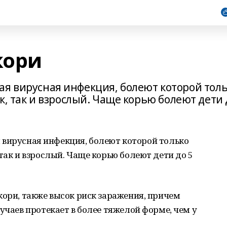
кори
азная вирусная инфекция, болеют которой тол
к, так и взрослый. Чаще корью болеют дети 
ная вирусная инфекция, болеют которой только
так и взрослый. Чаще корью болеют дети до 5
кори, также высок риск заражения, причем
учаев протекает в более тяжелой форме, чем у