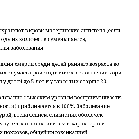
сохраняют в крови материнские антитела (если
 году их количество уменьшается,
тия заболевания.
ричин смерти среди детей раннего возраста во
ых случаев происходит из-за осложнений кори.
у детей до 5 лет и у взрослых старше 20.
болевание с высоким уровнем восприимчивости.
ности) приближается к 100%. Заболевание
урой, воспалением слизистых оболочек
х путей, конъюнктивитом и характерной
 покровов, общей интоксикацией.