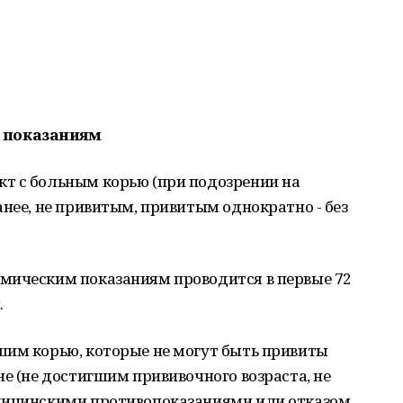
 показаниям
т с больным корью (при подозрении на
анее, не привитым, привитым однократно - без
мическим показаниям проводится в первые 72
.
шим корью, которые не могут быть привиты
не (не достигшим прививочного возраста, не
едицинскими противопоказаниями или отказом