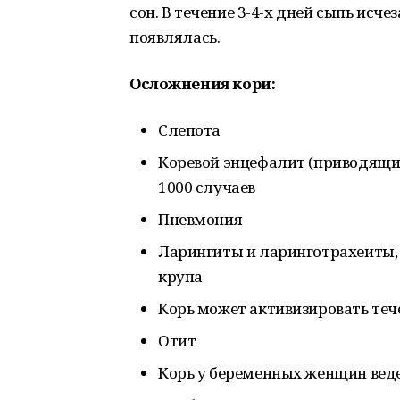
сон. В течение 3-4-х дней сыпь исче
появлялась.
Осложнения кори:
Слепота
Коревой энцефалит (приводящий 
1000 случаев
Пневмония
Ларингиты и ларинготрахеиты, 
крупа
Корь может активизировать теч
Отит
Корь у беременных женщин веде