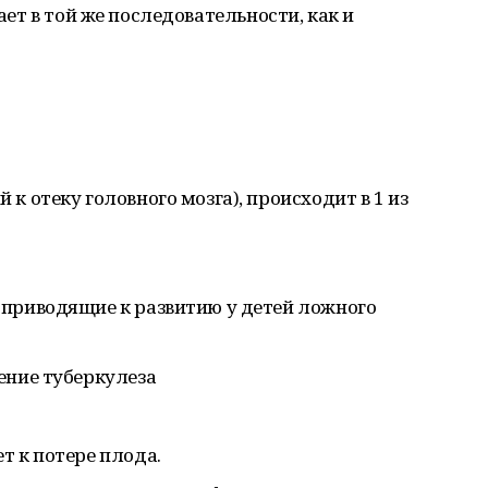
зает в той же последовательности, как и
к отеку головного мозга), происходит в 1 из
приводящие к развитию у детей ложного
ение туберкулеза
т к потере плода.