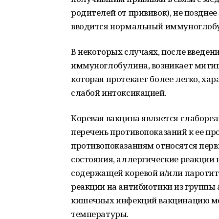
родителей от прививок), не позднее
вводится нормальный иммуноглобу
В некоторых случаях, после введен
иммуноглобулина, возникает митиги
которая протекает более легко, ха
слабой интоксикацией.
Коревая вакцина является слаборе
перечень противопоказаний к ее пр
противопоказаниям относятся пер
состояния, аллергические реакции
содержащей коревой и/или пароти
реакции на антибиотики из группы
кишечных инфекций вакцинацию м
температуры.