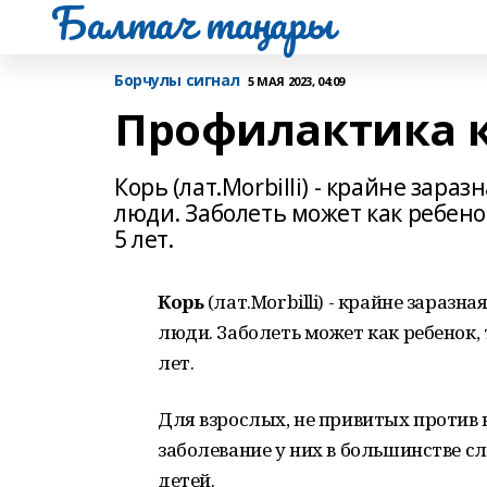
Балтач таңнары
Борчулы сигнал
5 МАЯ 2023, 04:09
Профилактика 
Корь (лат.Morbilli) - крайне зар
люди. Заболеть может как ребено
5 лет.
Корь
(лат.Morbilli) - крайне зараз
люди. Заболеть может как ребенок, 
лет.
Для взрослых, не привитых против 
заболевание у них в большинстве сл
детей.