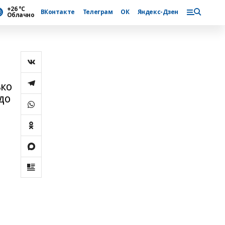
+26 °С
ВКонтакте
Телеграм
ОК
Яндекс-Дзен
Облачно
ько
до