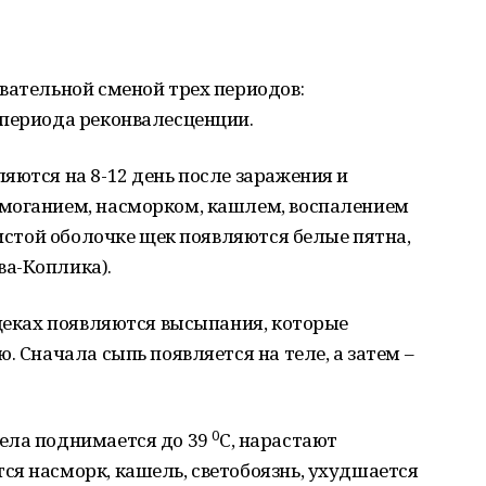
вательной сменой трех периодов:
 периода реконвалесценции.
яются на 8-12 день после заражения и
моганием, насморком, кашлем, воспалением
зистой оболочке щек появляются белые пятна,
а-Коплика).
 щеках появляются высыпания, которые
. Сначала сыпь появляется на теле, а затем –
0
ела поднимается до 39
С, нарастают
я насморк, кашель, светобоязнь, ухудшается