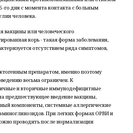
 5-го дня с момента контакта с больным
лин человека.
ия вакцины или человеческого
рованная корь - такая форма заболевания,
рактеризуется отсутствием ряда симптомов,
актогенным препаратом, именно поэтому
оведению весьма ограничен. К
вичные и вторичные иммунодефицитные
 на предшествующее введение вакцины,
тный компоненты, системные аллергические
 аминогликозидов. При легких формах ОРВИ и
ожно проводить после нормализации