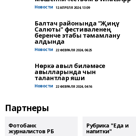
Новости
12 АПРЕЛЯ 2024, 13:09
Балтач районында "Җиңү
Салюты" фестиваленең
беренче этабы тәмамлану
алдында
Новости
22 ФЕВРАЛЯ 2024, 06:25
Нөркә авыл биләмәсе
авылларында чын
талантлар яши
Новости
22 ФЕВРАЛЯ 2024, 04:16
Партнеры
Фотобанк
Рубрика "Еда и
журналистов РБ
напитки"