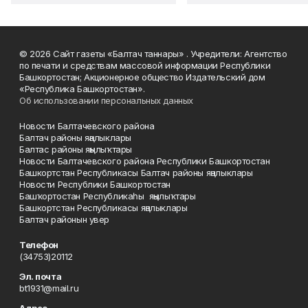
© 2026 Сайт газеты «Балтач таннары» . Учредители: Агентство
по печати и средствам массовой информации Республики
Башкортостан; Акционерное общество Издательский дом
«Республика Башкортостан».
Об использовании персональных данных
Новости Балтачевского района
Балтач районы яңалыклары
Балтас районы яңылыҡтары
Новости Балтачевского района Республики Башкортостан
Башкортстан Республикасы Балтач районы яңалыклары
Новости Республики Башкортостан
Башҡортостан Республикаһы яңылыҡтары
Башкортстан Республикасы яңалыклары
Балтач районын увер
Телефон
(34753)20112
Эл. почта
bt1931@mail.ru