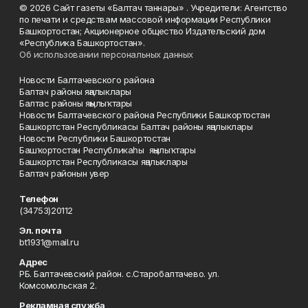
© 2026 Сайт газеты «Балтач таннары» . Учредители: Агентство
по печати и средствам массовой информации Республики
Башкортостан; Акционерное общество Издательский дом
«Республика Башкортостан».
Об использовании персональных данных
Новости Балтачевского района
Балтач районы яңалыклары
Балтас районы яңылыҡтары
Новости Балтачевского района Республики Башкортостан
Башкортстан Республикасы Балтач районы яңалыклары
Новости Республики Башкортостан
Башҡортостан Республикаһы яңылыҡтары
Башкортстан Республикасы яңалыклары
Балтач районын увер
Телефон
(34753)20112
Эл. почта
bt1931@mail.ru
Адрес
РБ. Балтачевский район. с.Старобалтачево. ул.
Комсомольская 2.
Рекламная служба