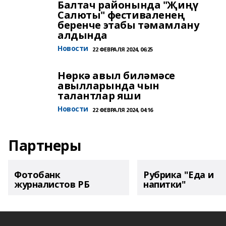
Балтач районында "Җиңү
Салюты" фестиваленең
беренче этабы тәмамлану
алдында
Новости
22 ФЕВРАЛЯ 2024, 06:25
Нөркә авыл биләмәсе
авылларында чын
талантлар яши
Новости
22 ФЕВРАЛЯ 2024, 04:16
Партнеры
Фотобанк
Рубрика "Еда и
журналистов РБ
напитки"