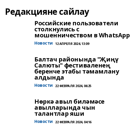
Редакцияне сайлау
Российские пользователи
столкнулись с
мошенничеством в WhatsApp
Новости
12 АПРЕЛЯ 2024, 13:09
Балтач районында "Җиңү
Салюты" фестиваленең
беренче этабы тәмамлану
алдында
Новости
22 ФЕВРАЛЯ 2024, 06:25
Нөркә авыл биләмәсе
авылларында чын
талантлар яши
Новости
22 ФЕВРАЛЯ 2024, 04:16