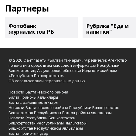
Партнеры
Фотобанк
Рубрика "Еда и
журналистов РБ
напитки"
© 2026 Сайт газеты «Балтач таннары» . Учредители: Агентство
по печати и средствам массовой информации Республики
Башкортостан; Акционерное общество Издательский дом
«Республика Башкортостан».
Об использовании персональных данных
Новости Балтачевского района
Балтач районы яңалыклары
Балтас районы яңылыҡтары
Новости Балтачевского района Республики Башкортостан
Башкортстан Республикасы Балтач районы яңалыклары
Новости Республики Башкортостан
Башҡортостан Республикаһы яңылыҡтары
Башкортстан Республикасы яңалыклары
Балтач районын увер