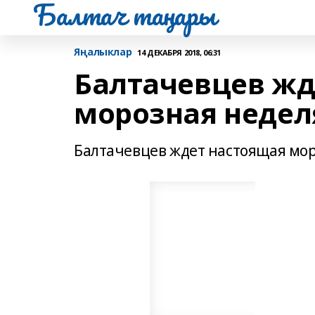
Балтач таңнары
Яңалыклар
14 ДЕКАБРЯ 2018, 06:31
Балтачевцев жд
морозная недел
Балтачевцев ждет настоящая мо