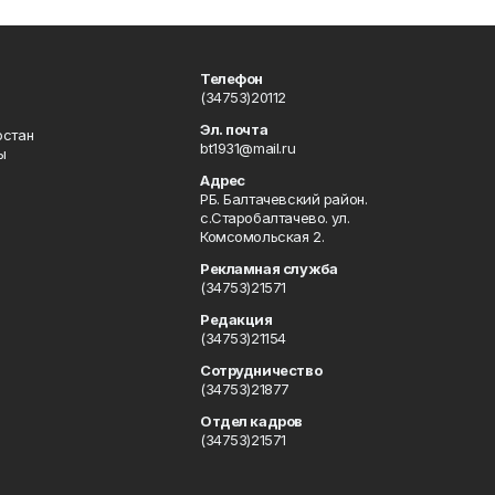
Телефон
(34753)20112
Эл. почта
остан
bt1931@mail.ru
ы
Адрес
РБ. Балтачевский район.
с.Старобалтачево. ул.
Комсомольская 2.
Рекламная служба
(34753)21571
Редакция
(34753)21154
Сотрудничество
(34753)21877
Отдел кадров
(34753)21571