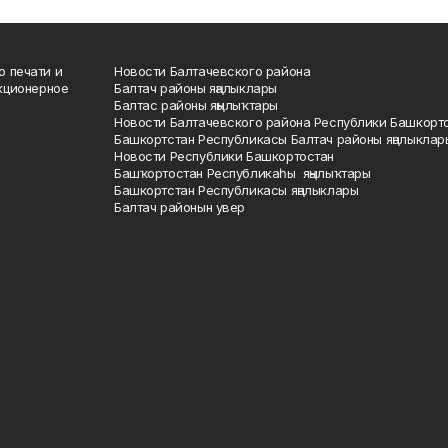
о печати и
Новости Балтачевского района
кционерное
Балтач районы яңалыклары
Балтас районы яңылыҡтары
Новости Балтачевского района Республики Башкорт
Башкортстан Республикасы Балтач районы яңалыклар
Новости Республики Башкортостан
Башҡортостан Республикаһы яңылыҡтары
Башкортстан Республикасы яңалыклары
Балтач районын увер