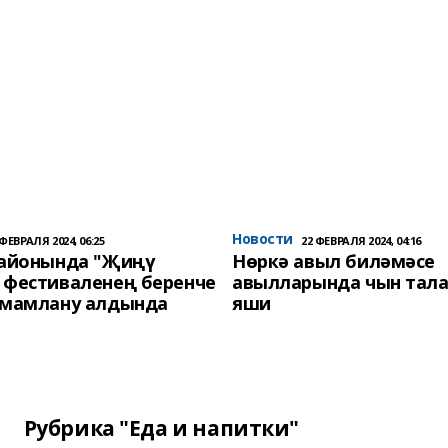
Новости
 ФЕВРАЛЯ 2024, 06:25
22 ФЕВРАЛЯ 2024, 04:16
районында "Җиңү
Нөркә авыл биләмәсе
 фестиваленең беренче
авылларында чын тала
әмамлану алдында
яши
Рубрика "Еда и напитки"