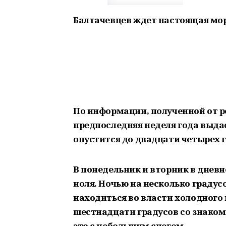
Балтачевцев ждет настоящая мо
По информации, полученной от р
предпоследняя неделя года выда
опустится до двадцати четырех г
В понедельник и вторник в дневн
ноля. Ночью на несколько градусо
находиться во власти холодного 
шестнадцати градусов со знаком м
это с небольшим снегом.