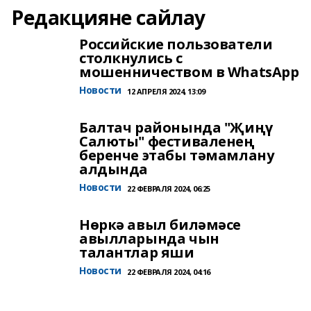
Редакцияне сайлау
Российские пользователи
столкнулись с
мошенничеством в WhatsApp
Новости
12 АПРЕЛЯ 2024, 13:09
Балтач районында "Җиңү
Салюты" фестиваленең
беренче этабы тәмамлану
алдында
Новости
22 ФЕВРАЛЯ 2024, 06:25
Нөркә авыл биләмәсе
авылларында чын
талантлар яши
Новости
22 ФЕВРАЛЯ 2024, 04:16