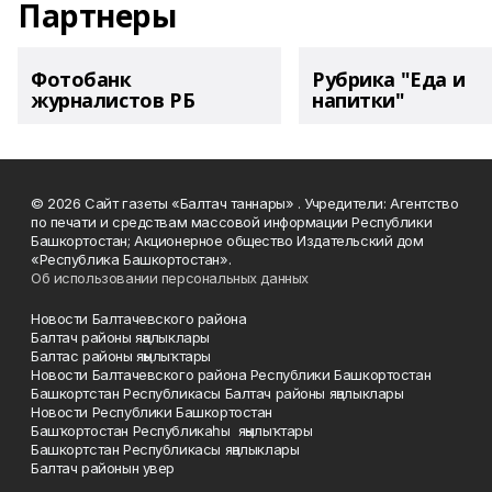
Партнеры
Фотобанк
Рубрика "Еда и
журналистов РБ
напитки"
© 2026 Сайт газеты «Балтач таннары» . Учредители: Агентство
по печати и средствам массовой информации Республики
Башкортостан; Акционерное общество Издательский дом
«Республика Башкортостан».
Об использовании персональных данных
Новости Балтачевского района
Балтач районы яңалыклары
Балтас районы яңылыҡтары
Новости Балтачевского района Республики Башкортостан
Башкортстан Республикасы Балтач районы яңалыклары
Новости Республики Башкортостан
Башҡортостан Республикаһы яңылыҡтары
Башкортстан Республикасы яңалыклары
Балтач районын увер