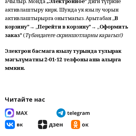
ачылыр. Монда
„Электронное”
дигән түгәрәкне
активлаштыру кирәк. Шунда ук язылу чорын
активлаштырырга онытмагыз. Арытабан „
В
корзину”
→ „
Перейти в корзину”
→ „
Оформить
заказ”
(
Түбәндәгеге скриншотларны карагыз!)
Электрон басмага язылу турында тулырак
мәгълүматны 2-01-12 телфоны аша алырга
мөмкин.
Читайте нас