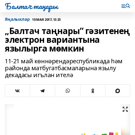
Балтач таңнары
Яңалыклар
10 МАЯ 2017, 13:23
„Балтач таңнары” гәзитенең
электрон вариантына
язылырга мөмкин
11-21 май көннәрендәреспубликада һәм
районда матбугатбасмаларына язылу
декадасы игълан ителә