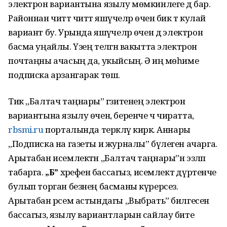
электрон вариантына язылу мөмкинлеге дә бар.
Районнан читтә читтә яшәүчеләр өчен бик тә кулай
вариант бу. Урында яшәүчеләр өчен дә электрон
басма уңайлы. Үзең теләгән вакытта электрон
почтаңны ачасың да, укыйсың. Ә иң мөһиме
подписка арзангарак төшә.
Тик „Балтач таңнары” гәзитенең электрон
вариантына язылу өчен, беренче ч чиратта,
rbsmi.ru
порталында теркәлү кирәк. Аннары
„Подписка на газеты и журналы” бүлеген ачарга.
Арытабан исемлектән „Балтач таңнары”н эзләп
табарга.
„Б”
хәрефенә бассагыз, исемлектә дүртенче
булып торган безнең басманы күрерсез.
Арытабан рәсем астындагы „Выбрать” билгесенә
бассагыз, язылу вариантларын сайлау бите