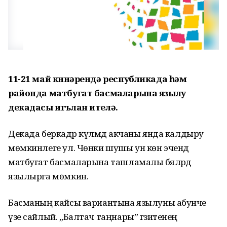
11-21 май көннәрендә республикада һәм
районда матбугат басмаларына язылу
декадасы игълан ителә.
Декада беркадәр күләмдә акчаны янда калдыру
мөмкинлеге ул. Чөнки шушы ун көн эчендә
матбугат басмаларына ташламалы бәяләрдә
язылырга мөмкин.
Басманың кайсы вариантына язылуны абунәче
үзе сайлый. „Балтач таңнары” гәзитенең