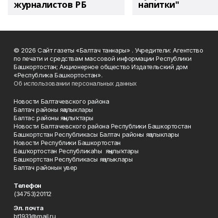
журналистов РБ
напитки"
© 2026 Сайт газеты «Балтач таннары» . Учредители: Агентство
по печати и средствам массовой информации Республики
Башкортостан; Акционерное общество Издательский дом
«Республика Башкортостан».
Об использовании персональных данных
Новости Балтачевского района
Балтач районы яңалыклары
Балтас районы яңылыҡтары
Новости Балтачевского района Республики Башкортостан
Башкортстан Республикасы Балтач районы яңалыклары
Новости Республики Башкортостан
Башҡортостан Республикаһы яңылыҡтары
Башкортстан Республикасы яңалыклары
Балтач районын увер
Телефон
(34753)20112
Эл. почта
bt1931@mail.ru