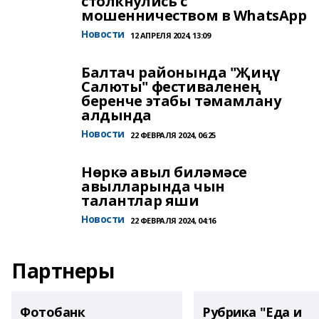
столкнулись с
мошенничеством в WhatsApp
Новости
12 АПРЕЛЯ 2024, 13:09
Балтач районында "Җиңү
Салюты" фестиваленең
беренче этабы тәмамлану
алдында
Новости
22 ФЕВРАЛЯ 2024, 06:25
Нөркә авыл биләмәсе
авылларында чын
талантлар яши
Новости
22 ФЕВРАЛЯ 2024, 04:16
Партнеры
Фотобанк
Рубрика "Еда и