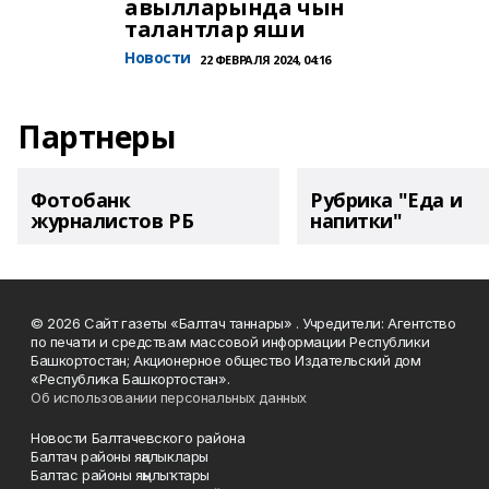
авылларында чын
талантлар яши
Новости
22 ФЕВРАЛЯ 2024, 04:16
Партнеры
Фотобанк
Рубрика "Еда и
журналистов РБ
напитки"
© 2026 Сайт газеты «Балтач таннары» . Учредители: Агентство
по печати и средствам массовой информации Республики
Башкортостан; Акционерное общество Издательский дом
«Республика Башкортостан».
Об использовании персональных данных
Новости Балтачевского района
Балтач районы яңалыклары
Балтас районы яңылыҡтары