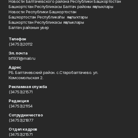
Новости Балтачевского района Республики Башкортостан
Башкортстан Республикасы Балтач районы яңалыклары
Новости Республики Башкортостан
Башҡортостан Республикаһы яңылыҡтары
Башкортстан Республикасы яңалыклары
Балтач районын увер
Телефон
(34753)20112
Эл. почта
bt1931@mail.ru
Адрес
РБ. Балтачевский район. с.Старобалтачево. ул.
Комсомольская 2.
Рекламная служба
(34753)21571
Редакция
(34753)21154
Сотрудничество
(34753)21877
Отдел кадров
(34753)21571