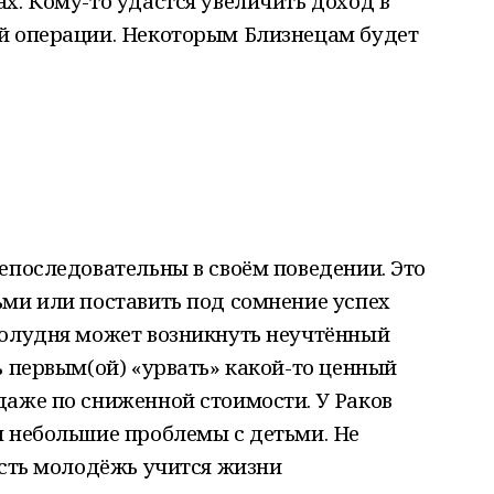
х. Кому-то удастся увеличить доход в
й операции. Некоторым Близнецам будет
епоследовательны в своём поведении. Это
ьми или поставить под сомнение успех
полудня может возникнуть неучтённый
ь первым(ой) «урвать» какой-то ценный
даже по сниженной стоимости. У Раков
ы небольшие проблемы с детьми. Не
усть молодёжь учится жизни