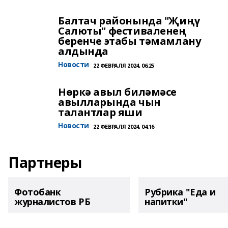
Балтач районында "Җиңү
Салюты" фестиваленең
беренче этабы тәмамлану
алдында
Новости
22 ФЕВРАЛЯ 2024, 06:25
Нөркә авыл биләмәсе
авылларында чын
талантлар яши
Новости
22 ФЕВРАЛЯ 2024, 04:16
Партнеры
Фотобанк
Рубрика "Еда и
журналистов РБ
напитки"