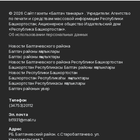
© 2026 Сайт газеты «Балтач таннары» . Учредители: Агентство
по печати и средствам массовой информации Республики
Башкортостан; Акционерное общество Издательский дом
«Республика Башкортостан».
Об использовании персональных данных
Новости Балтачевского района
Балтач районы яңалыклары
Балтас районы яңылыҡтары
Новости Балтачевского района Республики Башкортостан
Башкортстан Республикасы Балтач районы яңалыклары
Новости Республики Башкортостан
Башҡортостан Республикаһы яңылыҡтары
Башкортстан Республикасы яңалыклары
Балтач районын увер
Телефон
(34753)20112
Эл. почта
bt1931@mail.ru
Адрес
РБ. Балтачевский район. с.Старобалтачево. ул.
Комсомольская 2.