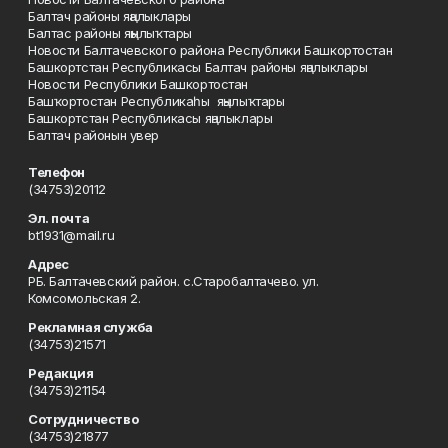
Балтач районы яңалыклары
Балтас районы яңылыҡтары
Новости Балтачевского района Республики Башкортостан
Башкортстан Республикасы Балтач районы яңалыклары
Новости Республики Башкортостан
Башҡортостан Республикаһы яңылыҡтары
Башкортстан Республикасы яңалыклары
Балтач районын увер
Телефон
(34753)20112
Эл. почта
bt1931@mail.ru
Адрес
РБ. Балтачевский район. с.Старобалтачево. ул.
Комсомольская 2.
Рекламная служба
(34753)21571
Редакция
(34753)21154
Сотрудничество
(34753)21877