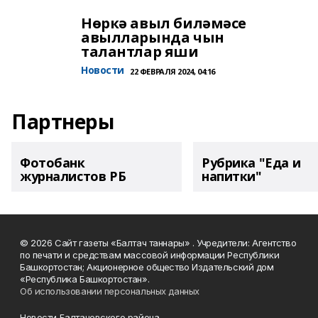
Нөркә авыл биләмәсе
авылларында чын
талантлар яши
Новости
22 ФЕВРАЛЯ 2024, 04:16
Партнеры
Фотобанк
Рубрика "Еда и
журналистов РБ
напитки"
© 2026 Сайт газеты «Балтач таннары» . Учредители: Агентство
по печати и средствам массовой информации Республики
Башкортостан; Акционерное общество Издательский дом
«Республика Башкортостан».
Об использовании персональных данных
Новости Балтачевского района