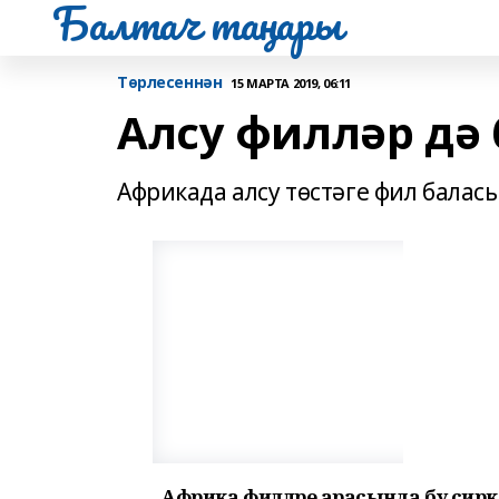
Балтач таңнары
Tөрлесеннән
15 МАРТА 2019, 06:11
Алсу филләр дә 
Африкада алсу төстәге фил баласы
Африка филләре арасында бу сирәк к