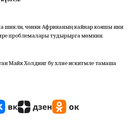
на шикләнә, чөнки Африканың кайнар кояшы нәни
тире проблемалары тудырырга мөмкин.
ган Майк Холдинг бу хәлне искитмәле тамаша