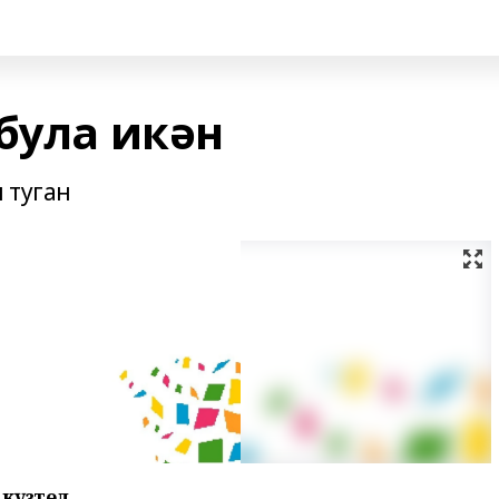
була икән
 туган
үзәтелә.