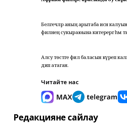
Белгечләр аның арытаба исән калуы
филнең сукыраюына китерергә һәм 
Алсу төстәге фил баласын күреп кал
дип атаган.
Читайте нас
Редакцияне сайлау