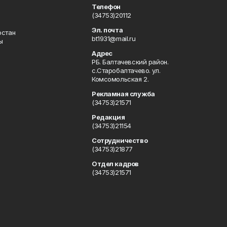
Телефон
(34753)20112
Эл. почта
остан
bt1931@mail.ru
ы
Адрес
РБ. Балтачевский район.
с.Старобалтачево. ул.
Комсомольская 2.
Рекламная служба
(34753)21571
Редакция
(34753)21154
Сотрудничество
(34753)21877
Отдел кадров
(34753)21571