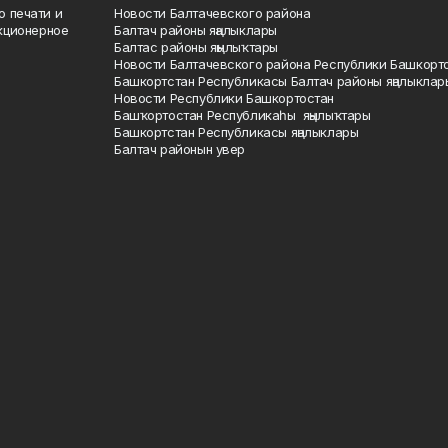
о печати и
Новости Балтачевского района
кционерное
Балтач районы яңалыклары
Балтас районы яңылыҡтары
Новости Балтачевского района Республики Башкорт
Башкортстан Республикасы Балтач районы яңалыклар
Новости Республики Башкортостан
Башҡортостан Республикаһы яңылыҡтары
Башкортстан Республикасы яңалыклары
Балтач районын увер