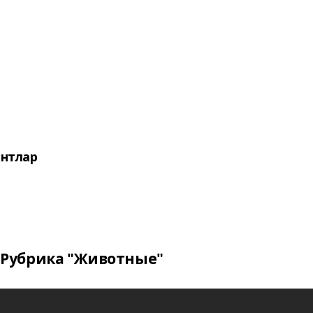
нтлар
Рубрика "Животные"