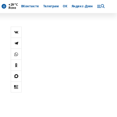
+29 °С
ВКонтакте
Телеграм
ОК
Яндекс-Дзен
Ясно