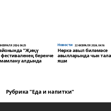
Новости
 ФЕВРАЛЯ 2024, 06:25
22 ФЕВРАЛЯ 2024, 04:16
районында "Җиңү
Нөркә авыл биләмәсе
 фестиваленең беренче
авылларында чын тала
әмамлану алдында
яши
Рубрика "Еда и напитки"