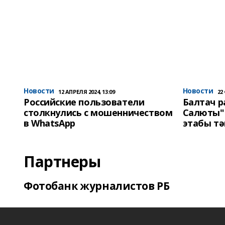
Новости
Новости
12 АПРЕЛЯ 2024, 13:09
22
Российские пользователи
Балтач 
столкнулись с мошенничеством
Салюты"
в WhatsApp
этабы т
Партнеры
Фотобанк журналистов РБ