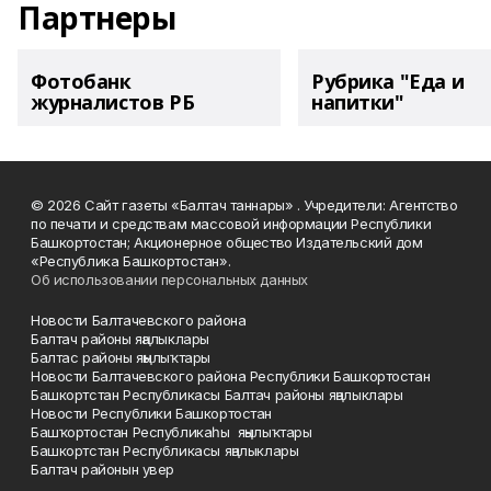
Партнеры
Фотобанк
Рубрика "Еда и
журналистов РБ
напитки"
© 2026 Сайт газеты «Балтач таннары» . Учредители: Агентство
по печати и средствам массовой информации Республики
Башкортостан; Акционерное общество Издательский дом
«Республика Башкортостан».
Об использовании персональных данных
Новости Балтачевского района
Балтач районы яңалыклары
Балтас районы яңылыҡтары
Новости Балтачевского района Республики Башкортостан
Башкортстан Республикасы Балтач районы яңалыклары
Новости Республики Башкортостан
Башҡортостан Республикаһы яңылыҡтары
Башкортстан Республикасы яңалыклары
Балтач районын увер