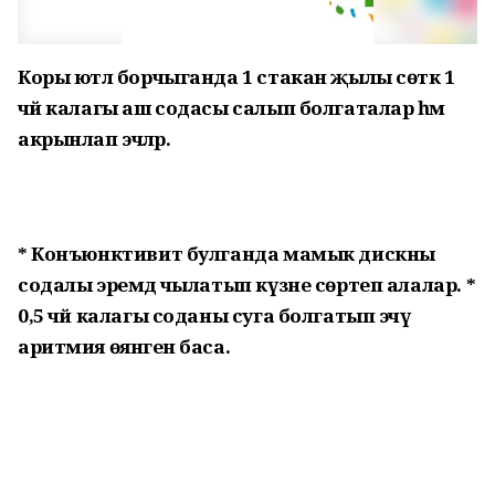
Коры ютәл борчыганда 1 стакан җылы сөткә 1
чәй калагы аш содасы салып болгаталар һәм
акрынлап эчәләр.
* Конъюнктивит булганда мамык дискны
содалы эремәдә чылатып күзне сөртеп алалар. *
0,5 чәй калагы соданы суга болгатып эчү
аритмия өянәген баса.