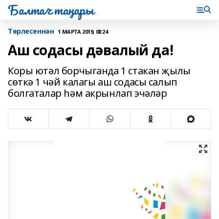
Балтач таңнары
Tөрлесеннән
1 МАРТА 2019, 08:24
Аш содасы дәвалый да!
Коры ютәл борчыганда 1 стакан җылы
сөткә 1 чәй калагы аш содасы салып
болгаталар һәм акрынлап эчәләр