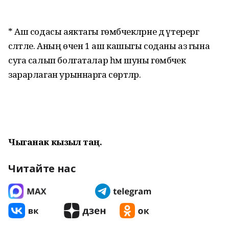
* Аш содасы аяктагы гөмбәчекләрне дә үтерергә
сәләтле. Аның өчен 1 аш кашыгы соданы аз гына
суга салып болгаталар һәм шуны гөмбәчек
зарарлаган урыннарга сөртәләр.
Чыганак кызыл таң.
Читайте нас