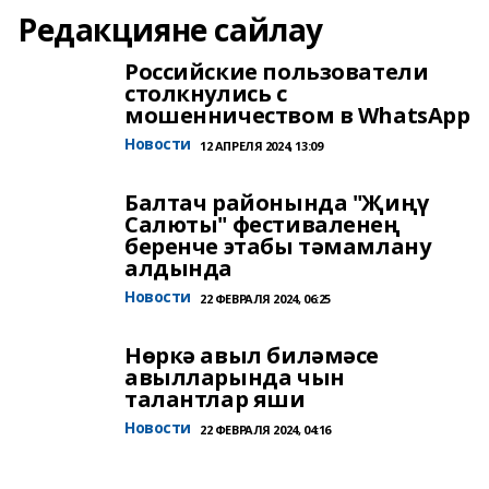
Редакцияне сайлау
Российские пользователи
столкнулись с
мошенничеством в WhatsApp
Новости
12 АПРЕЛЯ 2024, 13:09
Балтач районында "Җиңү
Салюты" фестиваленең
беренче этабы тәмамлану
алдында
Новости
22 ФЕВРАЛЯ 2024, 06:25
Нөркә авыл биләмәсе
авылларында чын
талантлар яши
Новости
22 ФЕВРАЛЯ 2024, 04:16