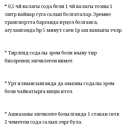
*
0,5 чәй калагы сода белән 1 чәй калагы тозны 1
литр кайнар суга салып болгаталар. Эремәне
транспортта барганда күңел болганса,
агуланганда һәр 5 минут саен 1әр аш кашыгы эчәләр.
* Тирләгәндә содалы эремә белән юыну тир
бизләренең эшчәнлеген киметә.
* Урт ялкынсынганда да авызны содалы эремә
белән чайкатырга киңәш ителә.
* Ашказаны эшчәнлеге бозылганда 1 стакан сөткә
2 чеметем сода салып эчәргә була.