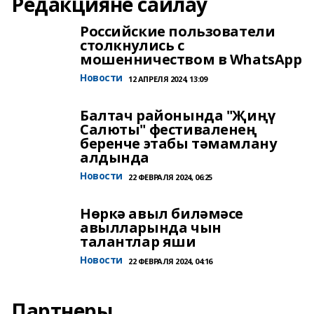
Редакцияне сайлау
Российские пользователи
столкнулись с
мошенничеством в WhatsApp
Новости
12 АПРЕЛЯ 2024, 13:09
Балтач районында "Җиңү
Салюты" фестиваленең
беренче этабы тәмамлану
алдында
Новости
22 ФЕВРАЛЯ 2024, 06:25
Нөркә авыл биләмәсе
авылларында чын
талантлар яши
Новости
22 ФЕВРАЛЯ 2024, 04:16
Партнеры