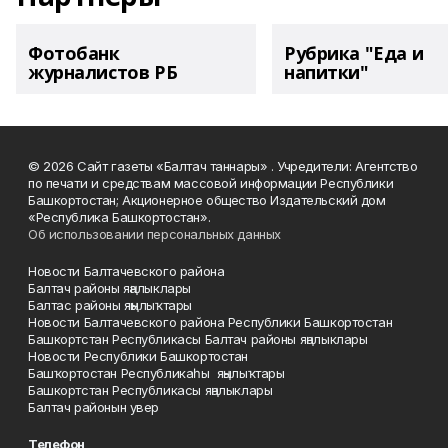
Фотобанк
Рубрика "Еда и
журналистов РБ
напитки"
© 2026 Сайт газеты «Балтач таннары» . Учредители: Агентство
по печати и средствам массовой информации Республики
Башкортостан; Акционерное общество Издательский дом
«Республика Башкортостан».
Об использовании персональных данных
Новости Балтачевского района
Балтач районы яңалыклары
Балтас районы яңылыҡтары
Новости Балтачевского района Республики Башкортостан
Башкортстан Республикасы Балтач районы яңалыклары
Новости Республики Башкортостан
Башҡортостан Республикаһы яңылыҡтары
Башкортстан Республикасы яңалыклары
Балтач районын увер
Телефон