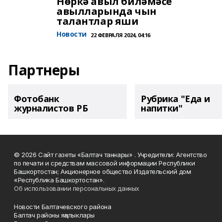
Нөркә авыл биләмәсе
авылларында чын
талантлар яши
Новости
22 ФЕВРАЛЯ 2024, 04:16
Партнеры
Фотобанк
Рубрика "Еда и
журналистов РБ
напитки"
© 2026 Сайт газеты «Балтач таннары» . Учредители: Агентство
по печати и средствам массовой информации Республики
Башкортостан; Акционерное общество Издательский дом
«Республика Башкортостан».
Об использовании персональных данных
Новости Балтачевского района
Балтач районы яңалыклары