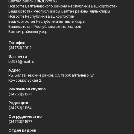
Балтас районы яңылыҡтары
Новости Балтачевского района Республики Башкортостан
Башкортстан Республикасы Балтач районы яңалыклары
Новости Республики Башкортостан
Башҡортостан Республикаһы яңылыҡтары
Башкортстан Республикасы яңалыклары
Балтач районын увер
Телефон
(34753)20112
Эл. почта
bt1931@mail.ru
Адрес
РБ. Балтачевский район. с.Старобалтачево. ул.
Комсомольская 2.
Рекламная служба
(34753)21571
Редакция
(34753)21154
Сотрудничество
(34753)21877
Отдел кадров