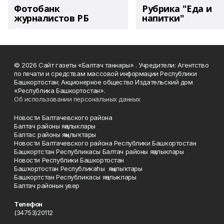
Фотобанк
Рубрика "Еда и
журналистов РБ
напитки"
© 2026 Сайт газеты «Балтач таннары» . Учредители: Агентство
по печати и средствам массовой информации Республики
Башкортостан; Акционерное общество Издательский дом
«Республика Башкортостан».
Об использовании персональных данных
Новости Балтачевского района
Балтач районы яңалыклары
Балтас районы яңылыҡтары
Новости Балтачевского района Республики Башкортостан
Башкортстан Республикасы Балтач районы яңалыклары
Новости Республики Башкортостан
Башҡортостан Республикаһы яңылыҡтары
Башкортстан Республикасы яңалыклары
Балтач районын увер
Телефон
(34753)20112