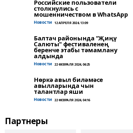
Российские пользователи
столкнулись с
мошенничеством в WhatsApp
Новости
12 АПРЕЛЯ 2024, 13:09
Балтач районында "Җиңү
Салюты" фестиваленең
беренче этабы тәмамлану
алдында
Новости
22 ФЕВРАЛЯ 2024, 06:25
Нөркә авыл биләмәсе
авылларында чын
талантлар яши
Новости
22 ФЕВРАЛЯ 2024, 04:16
Партнеры