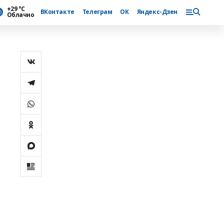
+29 °С
ВКонтакте
Телеграм
ОК
Яндекс-Дзен
Облачно