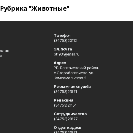
Рубрика "Животные"
Телефон
(34753)20112
Эл. почта
остан
bt1931@mail.ru
ы
Адрес
РБ. Балтачевский район.
с.Старобалтачево. ул.
Комсомольская 2.
Рекламная служба
(34753)21571
Редакция
(34753)21154
Сотрудничество
(34753)21877
Отдел кадров
(34753)21571