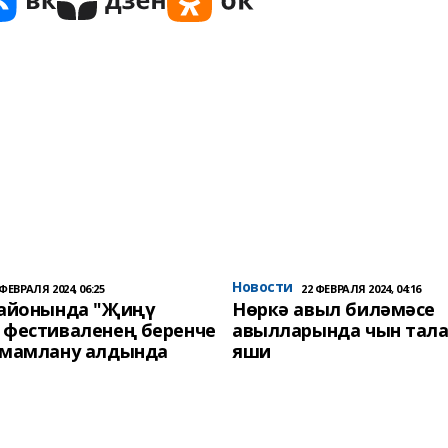
Новости
 ФЕВРАЛЯ 2024, 06:25
22 ФЕВРАЛЯ 2024, 04:16
районында "Җиңү
Нөркә авыл биләмәсе
 фестиваленең беренче
авылларында чын тала
әмамлану алдында
яши