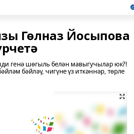
зы Гөлназ Йосыпова
үрчетә
ди генә шөгыль белән мавыгучылар юк?!
бәйләм бәйләү, чигүне үз иткәннәр, төрле