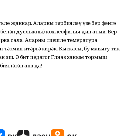
тьле җаннар. Аларны тәрбияләү үзе бер фәнгә
р белән дуслыкны) кохлеофилия дип атый. Бер-
ырка сала. Аларны тиешле темература
тәэмин итәргә кирәк. Кыскасы, бу мавыгу тик
н эш. Ә бит педагог Гөлназ ханым тормыш
бияләгән ана да!