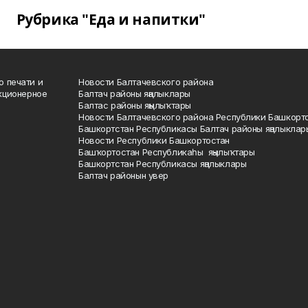
Рубрика "Еда и напитки"
о печати и
Новости Балтачевского района
кционерное
Балтач районы яңалыклары
Балтас районы яңылыҡтары
Новости Балтачевского района Республики Башкорт
Башкортстан Республикасы Балтач районы яңалыклар
Новости Республики Башкортостан
Башҡортостан Республикаһы яңылыҡтары
Башкортстан Республикасы яңалыклары
Балтач районын увер