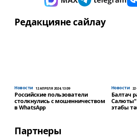
Редакцияне сайлау
Новости
Новости
12 АПРЕЛЯ 2024, 13:09
22
Российские пользователи
Балтач 
столкнулись с мошенничеством
Салюты"
в WhatsApp
этабы т
Партнеры