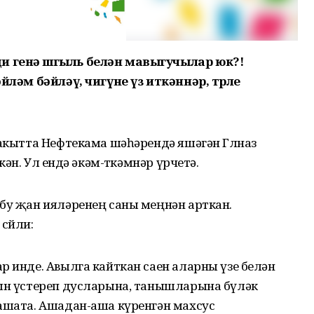
и генә шөгыль белән мавыгучылар юк?!
әйләм бәйләү, чигүне үз иткәннәр, төрле
вакытта Нефтекама шәһәрендә яшәгән Гөлназ
ән. Ул өендә әкәм-төкәмнәр үрчетә.
 бу җан ияләренең саны меңнән арткан.
сөйли:
р инде. Авылга кайткан саен аларны үзе белән
рын үстереп дусларына, танышларына бүләк
 ашата. Ашадан-аша күренгән махсус