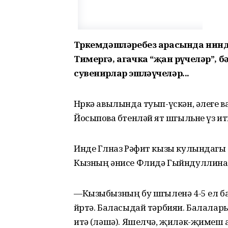
Төркемдәшләребез арасында нинд
Тимергә, агачка “җан өрүчеләр”, б
сувенирлар эшләүчеләр...
Нөркә авылында туып-үскән, әлеге 
Йосыпова бөтенләй ят шөгыльне үз итк
Инде Гөлназ Рәфит кызы кулындагы
Кызның әнисе Флидә Гыйндуллина 
—Кызыбызның бу шөгыленә 4-5 ел ба
йөртә. Баласыдай тәрбияи. Балала
итә (өләшә). Яшелчә, җиләк-җимеш