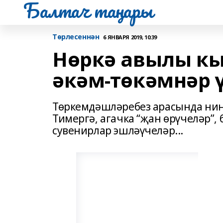
Балтач таңнары
Tөрлесеннән
6 ЯНВАРЯ 2019, 10:39
Нөркә авылы кы
әкәм-төкәмнәр 
Төркемдәшләребез арасында нин
Тимергә, агачка “җан өрүчеләр”, 
сувенирлар эшләүчеләр...