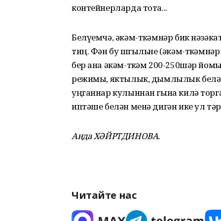
контейнерларда тота...
Белүемчә, әкәм-төкәмнәр бик нәзәка
тиң. Фән бу шөгыльне (әкәм-төкәмнә
бер ана әкәм-төкәм 200-250шәр йом
режимы, яктылык, дымлылык белән 
уңганнар кулыннан гына килә торга
иптәше белән менә дигән ике ул тәр
Аида ХӘЙРТДИНОВА.
Читайте нас