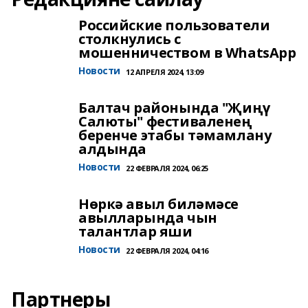
Российские пользователи
столкнулись с
мошенничеством в WhatsApp
Новости
12 АПРЕЛЯ 2024, 13:09
Балтач районында "Җиңү
Салюты" фестиваленең
беренче этабы тәмамлану
алдында
Новости
22 ФЕВРАЛЯ 2024, 06:25
Нөркә авыл биләмәсе
авылларында чын
талантлар яши
Новости
22 ФЕВРАЛЯ 2024, 04:16
Партнеры