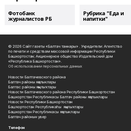
Фотобанк
Рубрика "Еда и
журналистов РБ
напитки"
© 2026 Сайт газеты «Балтач таннары» . Учредители: Агентство
по печати и средствам массовой информации Республики
Башкортостан; Акционерное общество Издательский дом
«Республика Башкортостан».
Об использовании персональных данных
Новости Балтачевского района
Балтач районы яңалыклары
Балтас районы яңылыҡтары
Новости Балтачевского района Республики Башкортостан
Башкортстан Республикасы Балтач районы яңалыклары
Новости Республики Башкортостан
Башҡортостан Республикаһы яңылыҡтары
Башкортстан Республикасы яңалыклары
Балтач районын увер
Телефон