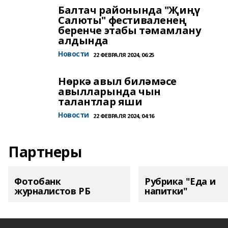
Балтач районында "Җиңү
Салюты" фестиваленең
беренче этабы тәмамлану
алдында
Новости
22 ФЕВРАЛЯ 2024, 06:25
Нөркә авыл биләмәсе
авылларында чын
талантлар яши
Новости
22 ФЕВРАЛЯ 2024, 04:16
Партнеры
Фотобанк
Рубрика "Еда и
журналистов РБ
напитки"