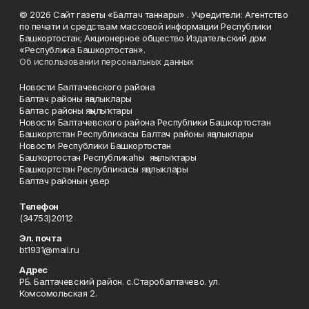
© 2026 Сайт газеты «Балтач таннары» . Учредители: Агентство
по печати и средствам массовой информации Республики
Башкортостан; Акционерное общество Издательский дом
«Республика Башкортостан».
Об использовании персональных данных
Новости Балтачевского района
Балтач районы яңалыклары
Балтас районы яңылыҡтары
Новости Балтачевского района Республики Башкортостан
Башкортстан Республикасы Балтач районы яңалыклары
Новости Республики Башкортостан
Башҡортостан Республикаһы яңылыҡтары
Башкортстан Республикасы яңалыклары
Балтач районын увер
Телефон
(34753)20112
Эл. почта
bt1931@mail.ru
Адрес
РБ. Балтачевский район. с.Старобалтачево. ул.
Комсомольская 2.