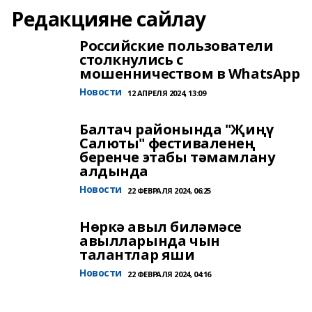
Редакцияне сайлау
Российские пользователи
столкнулись с
мошенничеством в WhatsApp
Новости
12 АПРЕЛЯ 2024, 13:09
Балтач районында "Җиңү
Салюты" фестиваленең
беренче этабы тәмамлану
алдында
Новости
22 ФЕВРАЛЯ 2024, 06:25
Нөркә авыл биләмәсе
авылларында чын
талантлар яши
Новости
22 ФЕВРАЛЯ 2024, 04:16