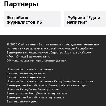
Партнеры
Фотобанк
Рубрика "Еда и
журналистов РБ
напитки"
© 2026 Сайт газеты «Балтач таннары» . Учредители: Агентство
по печати и средствам массовой информации Республики
Башкортостан; Акционерное общество Издательский дом
«Республика Башкортостан».
Об использовании персональных данных
Новости Балтачевского района
Балтач районы яңалыклары
Балтас районы яңылыҡтары
Новости Балтачевского района Республики Башкортостан
Башкортстан Республикасы Балтач районы яңалыклары
Новости Республики Башкортостан
Башҡортостан Республикаһы яңылыҡтары
Башкортстан Республикасы яңалыклары
Балтач районын увер