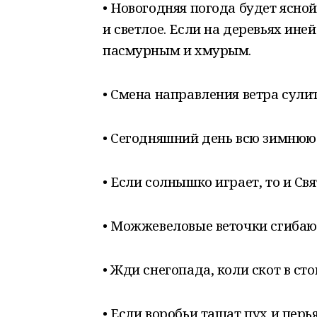
• Новогодняя погода будет ясной
и светлое. Если на деревьях ине
пасмурным и хмурым.
• Смена направления ветра сули
• Сегодняшний день всю зимнюю
• Если солнышко играет, то и Св
• Можжевеловые веточки сгибают
• Жди снегопада, коли скот в сто
• Если воробьи тащат пух и перь