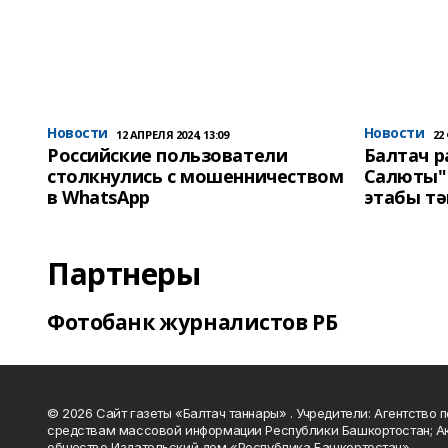
Новости
Новости
12 АПРЕЛЯ 2024, 13:09
22
Российские пользователи
Балтач 
столкнулись с мошенничеством
Салюты"
в WhatsApp
этабы т
Партнеры
Фотобанк журналистов РБ
© 2026 Сайт газеты «Балтач таннары» . Учредители: Агентство п
средствам массовой информации Республики Башкортостан; А
общество Издательский дом «Республика Башкортостан».