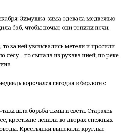
екабря: Зимушка-зима одевала медвежью
ила баб, чтобы ночью они топили печи.
 то за ней увязывались метели и просили
по лесу – то сыпала из рукава иней, по реке
ина.
 медведь ворочался сегодня в берлоге с
-таки шла борьба тьмы и света. Стараясь
ее, крестьяне лепили во дворах снежных
роводы. Крестьянки выпекали круглые