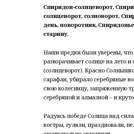
Спиридон-солнцеворот, Спири
солнцеворот, солноворот, Спи
день, поворотник, Спиридоньев
старину.
Наши предки были уверены, что
разворачивает солнце на лето и 
(солнцеворот). Красно Солнышко
сарафан, убирало серебряные в
свою колесницу, запряженную тр
серебряной и алмазной – и крут
Радуясь победе Солнца над сила
костры, гуляли, праздновали, пе
окончательно окрепнуть.