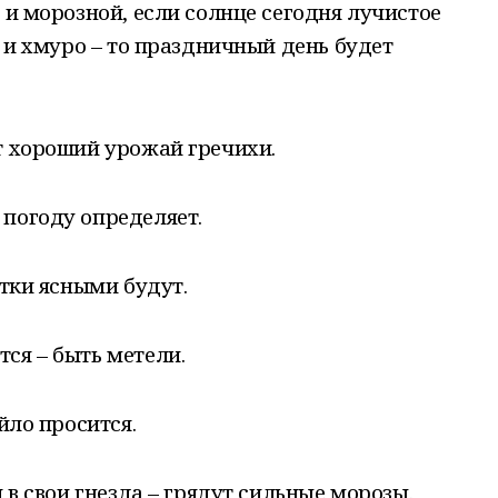
 и морозной, если солнце сегодня лучистое
й и хмуро – то праздничный день будет
т хороший урожай гречихи.
 погоду определяет.
ятки ясными будут.
ся – быть метели.
йло просится.
я в свои гнезда – грядут сильные морозы.