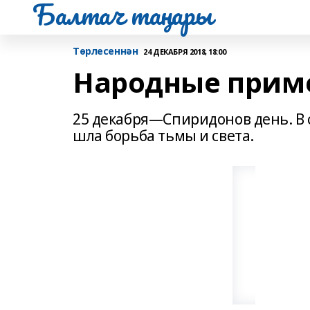
Балтач таңнары
Tөрлесеннән
24 ДЕКАБРЯ 2018, 18:00
Народные приме
25 декабря—Спиридонов день. В с
шла борьба тьмы и света.