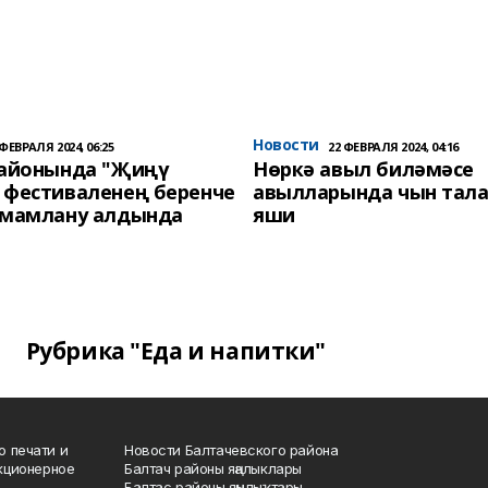
Новости
 ФЕВРАЛЯ 2024, 06:25
22 ФЕВРАЛЯ 2024, 04:16
районында "Җиңү
Нөркә авыл биләмәсе
 фестиваленең беренче
авылларында чын тала
әмамлану алдында
яши
Рубрика "Еда и напитки"
о печати и
Новости Балтачевского района
кционерное
Балтач районы яңалыклары
Балтас районы яңылыҡтары