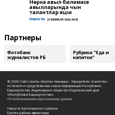
Нөркә авыл биләмәсе
авылларында чын
талантлар яши
Новости
22 ФЕВРАЛЯ 2024, 04:16
Партнеры
Фотобанк
Рубрика "Еда и
журналистов РБ
напитки"
© 2026 Сайт газеты «Балтач таннары» . Учредители: Агентство
по печати и средствам массовой информации Республики
Башкортостан; Акционерное общество Издательский дом
«Республика Башкортостан».
Об использовании персональных данных
Новости Балтачевского района
Балтач районы яңалыклары