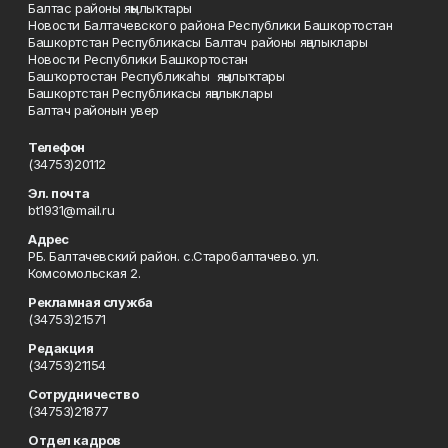
Балтас районы яңылыҡтары
Новости Балтачевского района Республики Башкортостан
Башкортстан Республикасы Балтач районы яңалыклары
Новости Республики Башкортостан
Башҡортостан Республикаһы яңылыҡтары
Башкортстан Республикасы яңалыклары
Балтач районын увер
Телефон
(34753)20112
Эл. почта
bt1931@mail.ru
Адрес
РБ. Балтачевский район. с.Старобалтачево. ул.
Комсомольская 2.
Рекламная служба
(34753)21571
Редакция
(34753)21154
Сотрудничество
(34753)21877
Отдел кадров