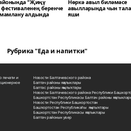
районында "Җиңү
Нөркә авыл биләмәсе
 фестиваленең беренче
авылларында чын тала
әмамлану алдында
яши
Рубрика "Еда и напитки"
о печати и
Новости Балтачевского района
кционерное
Балтач районы яңалыклары
Балтас районы яңылыҡтары
Новости Балтачевского района Республики Башкорт
Башкортстан Республикасы Балтач районы яңалыклар
Новости Республики Башкортостан
Башҡортостан Республикаһы яңылыҡтары
Башкортстан Республикасы яңалыклары
Балтач районын увер