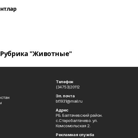
нтлар
Рубрика "Животные"
Телефон
(34753)20112
Эл. почта
остан
bt1931@mail.ru
ы
Адрес
РБ. Балтачевский район.
с.Старобалтачево. ул.
Комсомольская 2.
Рекламная служба