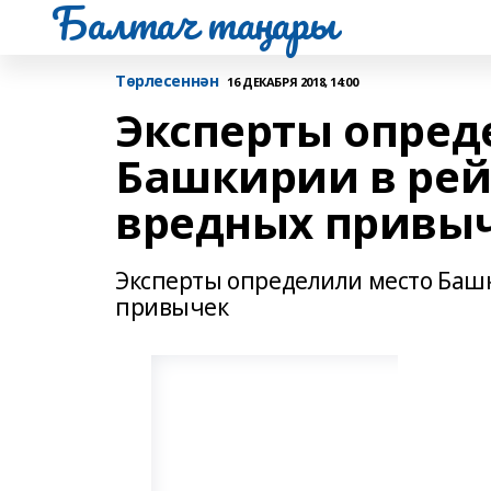
Балтач таңнары
Tөрлесеннән
16 ДЕКАБРЯ 2018, 14:00
Эксперты опред
Башкирии в рей
вредных привы
Эксперты определили место Башк
привычек