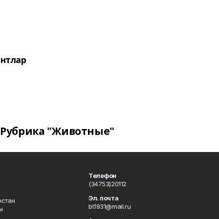
нтлар
Рубрика "Животные"
Телефон
(34753)20112
Эл. почта
остан
bt1931@mail.ru
ы