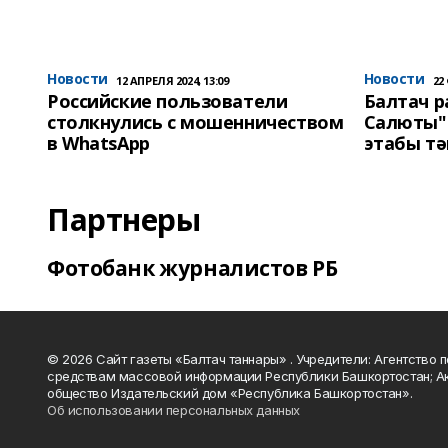
Новости
Новости
12 АПРЕЛЯ 2024, 13:09
22
Российские пользователи
Балтач 
столкнулись с мошенничеством
Салюты"
в WhatsApp
этабы т
Партнеры
Фотобанк журналистов РБ
© 2026 Сайт газеты «Балтач таннары» . Учредители: Агентство п
средствам массовой информации Республики Башкортостан; А
общество Издательский дом «Республика Башкортостан».
Об использовании персональных данных