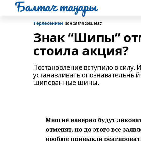
Балтач таңнары
Tөрлесеннән
30 НОЯБРЯ 2018, 16:37
Знак “Шипы” от
стоила акция?
Постановление вступило в силу. 
устанавливать опознавательный
шипованные шины.
Многие наверно будут ликовать
отменят, но до этого все заяв
вообще привыкли реагировать 