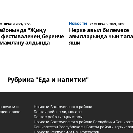
Новости
 ФЕВРАЛЯ 2024, 06:25
22 ФЕВРАЛЯ 2024, 04:16
районында "Җиңү
Нөркә авыл биләмәсе
 фестиваленең беренче
авылларында чын тала
әмамлану алдында
яши
Рубрика "Еда и напитки"
о печати и
Новости Балтачевского района
кционерное
Балтач районы яңалыклары
Балтас районы яңылыҡтары
Новости Балтачевского района Республики Башкорт
Башкортстан Республикасы Балтач районы яңалыклар
Новости Республики Башкортостан