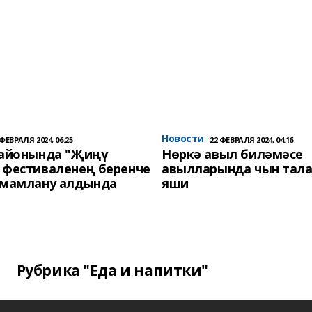
Новости
 ФЕВРАЛЯ 2024, 06:25
22 ФЕВРАЛЯ 2024, 04:16
районында "Җиңү
Нөркә авыл биләмәсе
 фестиваленең беренче
авылларында чын тала
әмамлану алдында
яши
Рубрика "Еда и напитки"