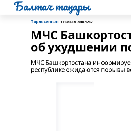
Балтач таңнары
Tөрлесеннән
1 НОЯБРЯ 2018, 12:02
МЧС Башкортос
об ухудшении п
МЧС Башкортостана информирует
республике ожидаются порывы вет