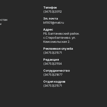
Телефон
(34753)20112
Эл. почта
остан
bt1931@mail.ru
ы
Адрес
РБ. Балтачевский район.
с.Старобалтачево. ул.
Комсомольская 2.
Рекламная служба
(34753)21571
Редакция
(34753)21154
Сотрудничество
(34753)21877
Отдел кадров
(34753)21571