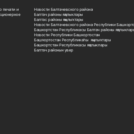
о печати и
Новости Балтачевского района
кционерное
Балтач районы яңалыклары
Балтас районы яңылыҡтары
Новости Балтачевского района Республики Башкорт
Башкортстан Республикасы Балтач районы яңалыклар
Новости Республики Башкортостан
Башҡортостан Республикаһы яңылыҡтары
Башкортстан Республикасы яңалыклары
Балтач районын увер