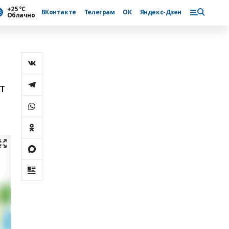
+25 °С
ВКонтакте
Телеграм
ОК
Яндекс-Дзен
Облачно
т