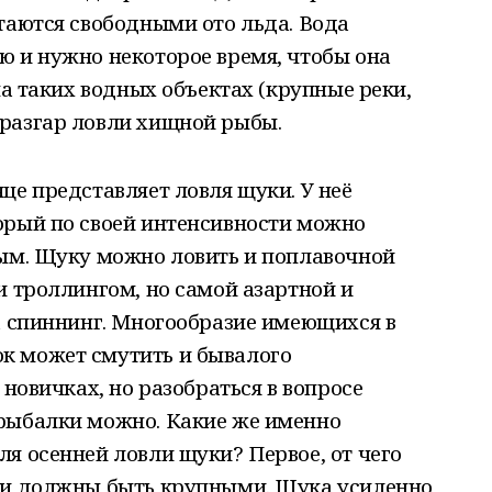
таются свободными ото льда. Вода
ю и нужно некоторое время, чтобы она
на таких водных объектах (крупные реки,
разгар ловли хищной рыбы.
це представляет ловля щуки. У неё
орый по своей интенсивности можно
вым. Щуку можно ловить и поплавочной
и троллингом, но самой азартной и
а спиннинг. Многообразие имеющихся в
к может смутить и бывалого
 новичках, но разобраться в вопросе
рыбалки можно. Какие же именно
я осенней ловли щуки? Первое, от чего
ки должны быть крупными. Щука усиленно