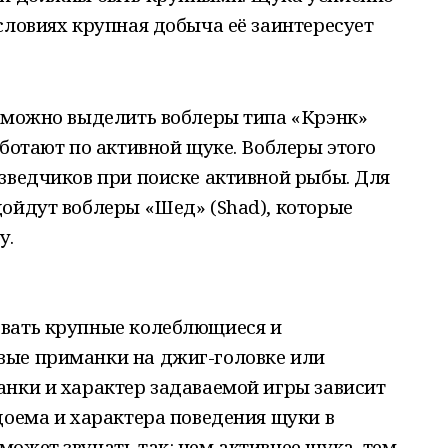
словиях крупная добыча её заинтересует
в можно выделить воблеры типа «Крэнк»
аботают по активной щуке. Воблеры этого
зведчиков при поиске активной рыбы. Для
ойдут воблеры «Шед» (Shad), которые
у.
вать крупные колеблющиеся и
вые приманки на джиг-головке или
анки и характер задаваемой игры зависит
доема и характера поведения щуки в
ожет звучать так: чем активнее щука, тем