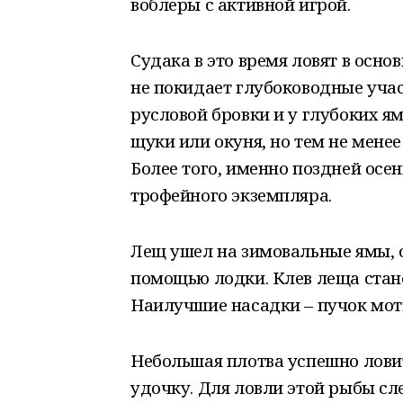
воблеры с активной игрой.
Судака в это время ловят в осн
не покидает глубоководные учас
русловой бровки и у глубоких ям
щуки или окуня, но тем не мене
Более того, именно поздней ос
трофейного экземпляра.
Лещ ушел на зимовальные ямы, о
помощью лодки. Клев леща стан
Наилучшие насадки – пучок моты
Небольшая плотва успешно ловит
удочку. Для ловли этой рыбы сл