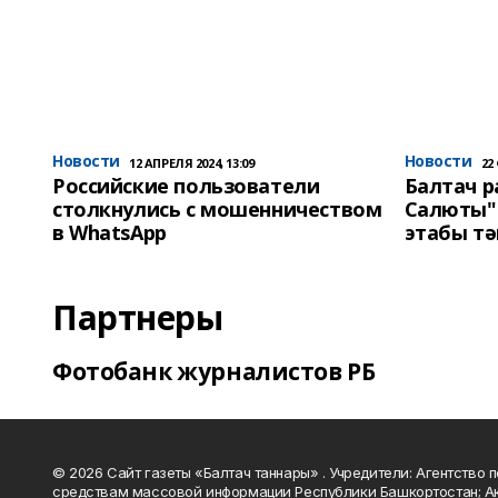
Новости
Новости
12 АПРЕЛЯ 2024, 13:09
22
Российские пользователи
Балтач 
столкнулись с мошенничеством
Салюты"
в WhatsApp
этабы т
Партнеры
Фотобанк журналистов РБ
© 2026 Сайт газеты «Балтач таннары» . Учредители: Агентство п
средствам массовой информации Республики Башкортостан; А