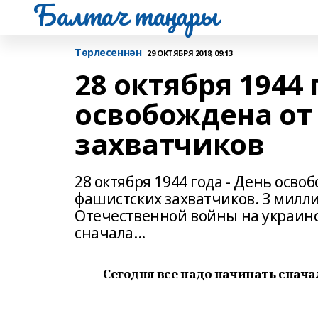
Балтач таңнары
Tөрлесеннән
29 ОКТЯБРЯ 2018, 09:13
28 октября 1944
освобождена от
захватчиков
28 октября 1944 года - День осв
фашистских захватчиков. З милли
Отечественной войны на украинск
сначала...
Сегодня все надо начинать сначал