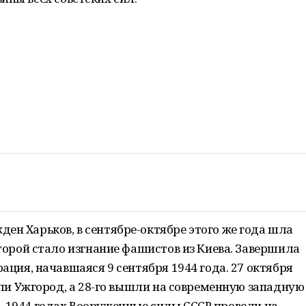
жден Харьков, в сентябре-октябре этого же года шла
торой стало изгнание фашистов из Киева. Завершила
ация, начавшаяся 9 сентября 1944 года. 27 октября
или Ужгород, а 28-го вышли на современную западную
3–1944 годах Вооруженные силы СССР провели на