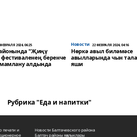
Новости
 ФЕВРАЛЯ 2024, 06:25
22 ФЕВРАЛЯ 2024, 04:16
районында "Җиңү
Нөркә авыл биләмәсе
 фестиваленең беренче
авылларында чын тала
әмамлану алдында
яши
Рубрика "Еда и напитки"
о печати и
Новости Балтачевского района
кционерное
Балтач районы яңалыклары