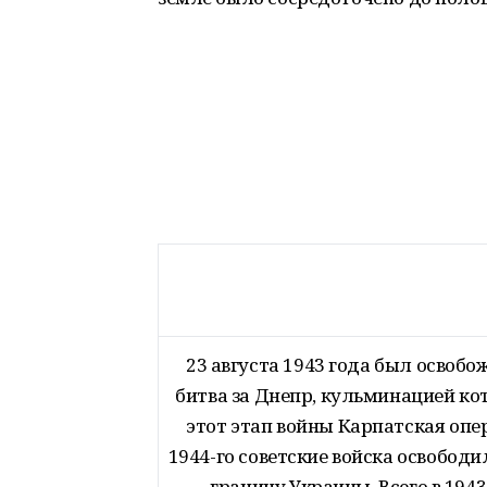
23 августа 1943 года был освобо
битва за Днепр, кульминацией ко
этот этап войны Карпатская опер
1944-го советские войска освобод
границу Украины. Всего в 194