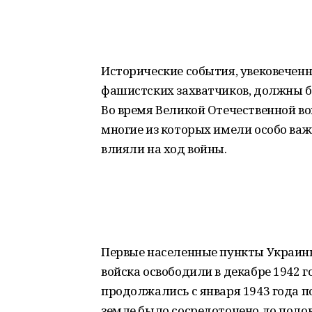
Исторические события, увековечен
фашистских захватчиков, должны 
Во время Великой Отечественной в
многие из которых имели особо ва
влияли на ход войны.
Первые населенные пункты Украины
войска освободили в декабре 1942 
продолжались с января 1943 года по
земле было сосредоточено до полов