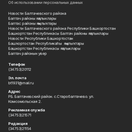
Об использовании персональных данных
Новости Балтачевского района
Балтач районы яңалыклары
Балтас районы яңылыҡтары
Новости Балтачевского района Республики Башкортостан
Башкортстан Республикасы Балтач районы яңалыклары
Новости Республики Башкортостан
Башҡортостан Республикаһы яңылыҡтары
Башкортстан Республикасы яңалыклары
Балтач районын увер
Телефон
(34753)20112
Эл. почта
bt1931@mail.ru
Адрес
РБ. Балтачевский район. с.Старобалтачево. ул.
Комсомольская 2.
Рекламная служба
(34753)21571
Редакция
(34753)21154