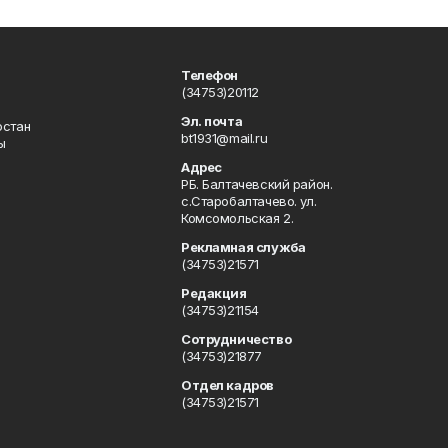
Телефон
(34753)20112
Эл. почта
остан
bt1931@mail.ru
ы
Адрес
РБ. Балтачевский район.
с.Старобалтачево. ул.
Комсомольская 2.
Рекламная служба
(34753)21571
Редакция
(34753)21154
Сотрудничество
(34753)21877
Отдел кадров
(34753)21571