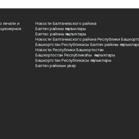
о печати и
Новости Балтачевского района
кционерное
Балтач районы яңалыклары
Балтас районы яңылыҡтары
Новости Балтачевского района Республики Башкорт
Башкортстан Республикасы Балтач районы яңалыклар
Новости Республики Башкортостан
Башҡортостан Республикаһы яңылыҡтары
Башкортстан Республикасы яңалыклары
Балтач районын увер