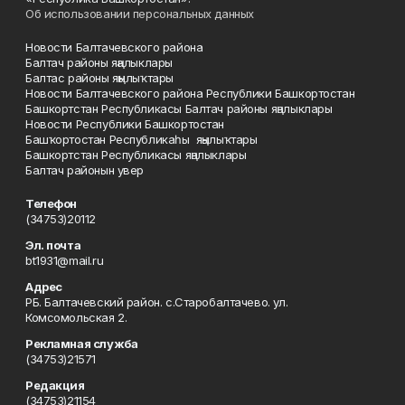
Об использовании персональных данных
Новости Балтачевского района
Балтач районы яңалыклары
Балтас районы яңылыҡтары
Новости Балтачевского района Республики Башкортостан
Башкортстан Республикасы Балтач районы яңалыклары
Новости Республики Башкортостан
Башҡортостан Республикаһы яңылыҡтары
Башкортстан Республикасы яңалыклары
Балтач районын увер
Телефон
(34753)20112
Эл. почта
bt1931@mail.ru
Адрес
РБ. Балтачевский район. с.Старобалтачево. ул.
Комсомольская 2.
Рекламная служба
(34753)21571
Редакция
(34753)21154