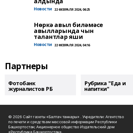
алдында
Новости
22 ФЕВРАЛЯ 2024, 06:25
Нөркә авыл биләмәсе
авылларында чын
талантлар яши
Новости
22 ФЕВРАЛЯ 2024, 04:16
Партнеры
Фотобанк
Рубрика "Еда и
журналистов РБ
напитки"
© 2026 Сайт газеты «Балтач таннары» . Учредители: Агентство
по печати и средствам массовой информации Республики
Башкортостан; Акционерное общество Издательский дом
«Республика Башкортостан».