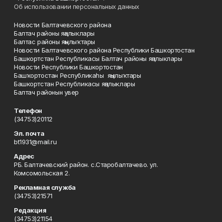
Об использовании персональных данных
Новости Балтачевского района
Балтач районы яңалыклары
Балтас районы яңылыҡтары
Новости Балтачевского района Республики Башкортостан
Башкортстан Республикасы Балтач районы яңалыклары
Новости Республики Башкортостан
Башҡортостан Республикаһы яңылыҡтары
Башкортстан Республикасы яңалыклары
Балтач районын увер
Телефон
(34753)20112
Эл. почта
bt1931@mail.ru
Адрес
РБ. Балтачевский район. с.Старобалтачево. ул.
Комсомольская 2.
Рекламная служба
(34753)21571
Редакция
(34753)21154