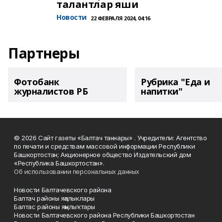
талантлар яши
Новости
22 ФЕВРАЛЯ 2024, 04:16
Партнеры
Фотобанк
Рубрика "Еда и
журналистов РБ
напитки"
© 2026 Сайт газеты «Балтач таннары» . Учредители: Агентство
по печати и средствам массовой информации Республики
Башкортостан; Акционерное общество Издательский дом
«Республика Башкортостан».
Об использовании персональных данных
Новости Балтачевского района
Балтач районы яңалыклары
Балтас районы яңылыҡтары
Новости Балтачевского района Республики Башкортостан