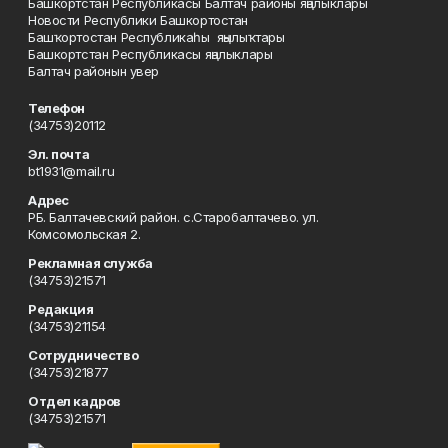
Башкортстан Республикасы Балтач районы яңалыклары
Новости Республики Башкортостан
Башҡортостан Республикаһы яңылыҡтары
Башкортстан Республикасы яңалыклары
Балтач районын увер
Телефон
(34753)20112
Эл. почта
bt1931@mail.ru
Адрес
РБ. Балтачевский район. с.Старобалтачево. ул.
Комсомольская 2.
Рекламная служба
(34753)21571
Редакция
(34753)21154
Сотрудничество
(34753)21877
Отдел кадров
(34753)21571