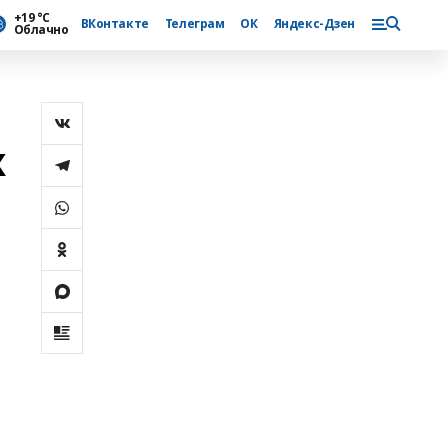
+19 °С
ВКонтакте
Телеграм
ОК
Яндекс-Дзен
Облачно
х