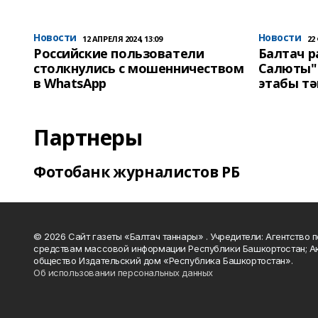
Новости
Новости
12 АПРЕЛЯ 2024, 13:09
22
Российские пользователи
Балтач 
столкнулись с мошенничеством
Салюты"
в WhatsApp
этабы т
Партнеры
Фотобанк журналистов РБ
© 2026 Сайт газеты «Балтач таннары» . Учредители: Агентство п
средствам массовой информации Республики Башкортостан; А
общество Издательский дом «Республика Башкортостан».
Об использовании персональных данных