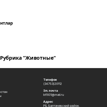
нтлар
Рубрика "Животные"
Телефон
(34753)20112
Эл. почта
остан
bt1931@mail.ru
ы
Адрес
РБ. Балтачевский район.