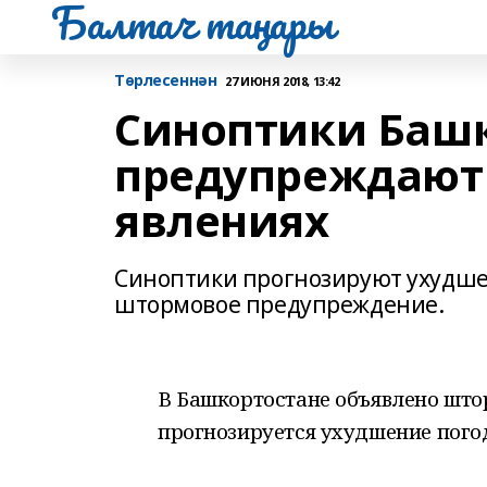
Балтач таңнары
Tөрлесеннән
27 ИЮНЯ 2018, 13:42
Синоптики Баш
предупреждают 
явлениях
Синоптики прогнозируют ухудше
штормовое предупреждение.
В Башкортостане объявлено што
прогнозируется ухудшение пого