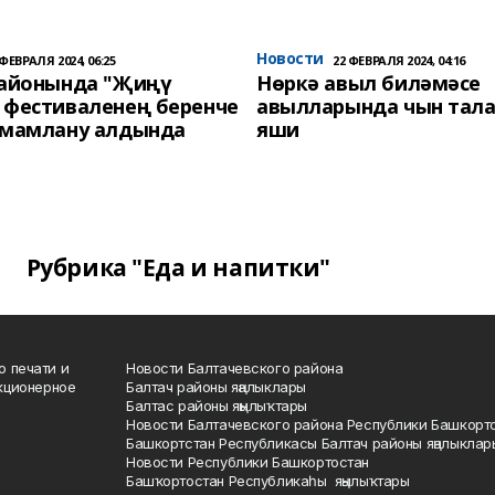
Новости
 ФЕВРАЛЯ 2024, 06:25
22 ФЕВРАЛЯ 2024, 04:16
районында "Җиңү
Нөркә авыл биләмәсе
 фестиваленең беренче
авылларында чын тала
әмамлану алдында
яши
Рубрика "Еда и напитки"
о печати и
Новости Балтачевского района
кционерное
Балтач районы яңалыклары
Балтас районы яңылыҡтары
Новости Балтачевского района Республики Башкорт
Башкортстан Республикасы Балтач районы яңалыклар
Новости Республики Башкортостан
Башҡортостан Республикаһы яңылыҡтары