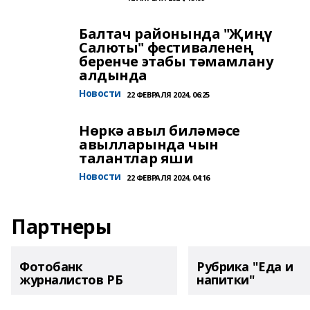
Балтач районында "Җиңү
Салюты" фестиваленең
беренче этабы тәмамлану
алдында
Новости
22 ФЕВРАЛЯ 2024, 06:25
Нөркә авыл биләмәсе
авылларында чын
талантлар яши
Новости
22 ФЕВРАЛЯ 2024, 04:16
Партнеры
Фотобанк
Рубрика "Еда и
журналистов РБ
напитки"