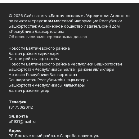
© 2026 Сайт газеты «Балтач таннары» . Учредители: Агентство
по печати и средствам массовой информации Республики
Башкортостан; Акционерное общество Издательский дом
«Республика Башкортостан».
Об использовании персональных данных
Новости Балтачевского района
Балтач районы яңалыклары
Балтас районы яңылыҡтары
Новости Балтачевского района Республики Башкортостан
Башкортстан Республикасы Балтач районы яңалыклары
Новости Республики Башкортостан
Башҡортостан Республикаһы яңылыҡтары
Башкортстан Республикасы яңалыклары
Балтач районын увер
Телефон
(34753)20112
Эл. почта
bt1931@mail.ru
Адрес
РБ. Балтачевский район. с.Старобалтачево. ул.