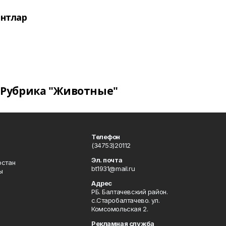
нтлар
Рубрика "Животные"
Телефон
(34753)20112
Эл. почта
остан
bt1931@mail.ru
ы
Адрес
РБ. Балтачевский район.
с.Старобалтачево. ул.
Комсомольская 2.
Рекламная служба