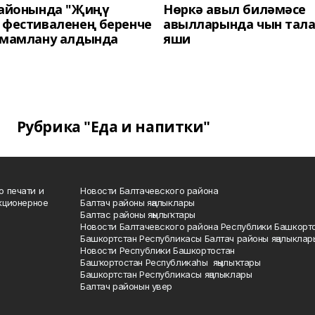
районында "Җиңү
Нөркә авыл биләмәсе
 фестиваленең беренче
авылларында чын тала
әмамлану алдында
яши
Рубрика "Еда и напитки"
о печати и
Новости Балтачевского района
кционерное
Балтач районы яңалыклары
Балтас районы яңылыҡтары
Новости Балтачевского района Республики Башкорт
Башкортстан Республикасы Балтач районы яңалыклар
Новости Республики Башкортостан
Башҡортостан Республикаһы яңылыҡтары
Башкортстан Республикасы яңалыклары
Балтач районын увер