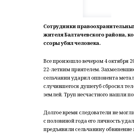
Сотрудники правоохранительных 
жителя Балтачевского района, ко
ссоры убил человека.
Все произошло вечером 4 октября 20
22-летним приятелем. Захмелевшие
сельчанин ударил оппонента металл
случившегося душегуб сбросил тел
землей. Труп несчастного нашли по
Долгое время следователи не могли
с половиной года его личность уда
предъявили сельчанину обвинение в