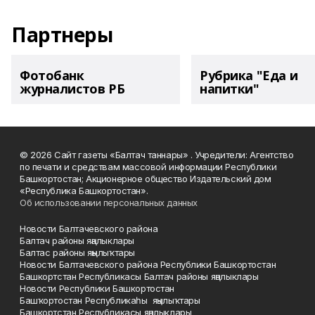
Партнеры
Фотобанк
Рубрика "Еда и
журналистов РБ
напитки"
© 2026 Сайт газеты «Балтач таннары» . Учредители: Агентство
по печати и средствам массовой информации Республики
Башкортостан; Акционерное общество Издательский дом
«Республика Башкортостан».
Об использовании персональных данных
Новости Балтачевского района
Балтач районы яңалыклары
Балтас районы яңылыҡтары
Новости Балтачевского района Республики Башкортостан
Башкортстан Республикасы Балтач районы яңалыклары
Новости Республики Башкортостан
Башҡортостан Республикаһы яңылыҡтары
Башкортстан Республикасы яңалыклары