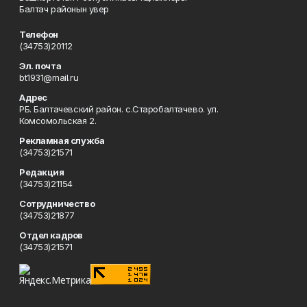
Балтач районын увер
Телефон
(34753)20112
Эл. почта
bt1931@mail.ru
Адрес
РБ. Балтачевский район. с.Старобалтачево. ул.
Комсомольская 2.
Рекламная служба
(34753)21571
Редакция
(34753)21154
Сотрудничество
(34753)21877
Отдел кадров
(34753)21571