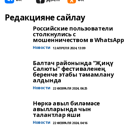
Редакцияне сайлау
Российские пользователи
столкнулись с
мошенничеством в WhatsApp
Новости
12 АПРЕЛЯ 2024, 13:09
Балтач районында "Җиңү
Салюты" фестиваленең
беренче этабы тәмамлану
алдында
Новости
22 ФЕВРАЛЯ 2024, 06:25
Нөркә авыл биләмәсе
авылларында чын
талантлар яши
Новости
22 ФЕВРАЛЯ 2024, 04:16