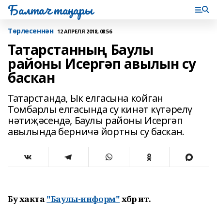
Балтач таңнары
Tөрлесеннән
12 АПРЕЛЯ 2018, 08:56
Татарстанның Баулы
районы Исергәп авылын су
баскан
Татарстанда, Ык елгасына койган
Томбарлы елгасында су кинәт күтәрелү
нәтиҗәсендә, Баулы районы Исергәп
авылында берничә йортны су баскан.
Бу хакта
"Баулы-информ"
хәбәр итә.