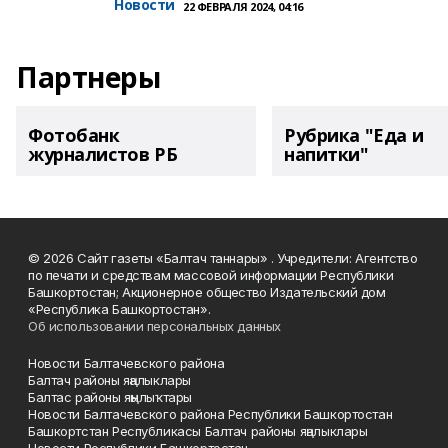
Новости
22 ФЕВРАЛЯ 2024, 04:16
Партнеры
Фотобанк
Рубрика "Еда и
журналистов РБ
напитки"
© 2026 Сайт газеты «Балтач таннары» . Учредители: Агентство
по печати и средствам массовой информации Республики
Башкортостан; Акционерное общество Издательский дом
«Республика Башкортостан».
Об использовании персональных данных
Новости Балтачевского района
Балтач районы яңалыклары
Балтас районы яңылыҡтары
Новости Балтачевского района Республики Башкортостан
Башкортстан Республикасы Балтач районы яңалыклары