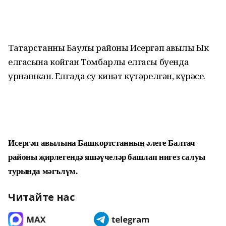
Татарстанның Баулы районы Исергәп авылы Ык
елгасына койган Томбарлы елгасы буенда
урнашкан. Елгада су кинәт күтәрелгән, күрәсең.
Исергәп авылына Башкортстанның әлеге Балтач
районы җирлегендә яшәүчеләр башлап нигез салуы
турында мәгълүм.
Читайте нас