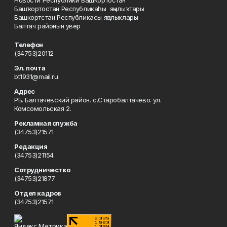
Новости Республики Башкортостан
Башҡортостан Республикаһы яңылыҡтары
Башкортстан Республикасы яңалыклары
Балтач районын увер
Телефон
(34753)20112
Эл. почта
bt1931@mail.ru
Адрес
РБ. Балтачевский район. с.Старобалтачево. ул.
Комсомольская 2.
Рекламная служба
(34753)21571
Редакция
(34753)21154
Сотрудничество
(34753)21877
Отдел кадров
(34753)21571