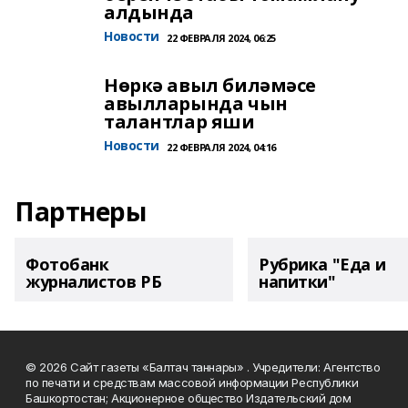
алдында
Новости
22 ФЕВРАЛЯ 2024, 06:25
Нөркә авыл биләмәсе
авылларында чын
талантлар яши
Новости
22 ФЕВРАЛЯ 2024, 04:16
Партнеры
Фотобанк
Рубрика "Еда и
журналистов РБ
напитки"
© 2026 Сайт газеты «Балтач таннары» . Учредители: Агентство
по печати и средствам массовой информации Республики
Башкортостан; Акционерное общество Издательский дом