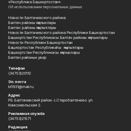
«Республика Башкортостан».
Об использовании персональных данных
Новости Балтачевского района
Балтач районы яңалыклары
Балтас районы яңылыҡтары
Новости Балтачевского района Республики Башкортостан
Башкортстан Республикасы Балтач районы яңалыклары
Новости Республики Башкортостан
Башҡортостан Республикаһы яңылыҡтары
Башкортстан Республикасы яңалыклары
Балтач районын увер
Телефон
(34753)20112
Эл. почта
bt1931@mail.ru
Адрес
РБ. Балтачевский район. с.Старобалтачево. ул.
Комсомольская 2.
Рекламная служба
(34753)21571
Редакция