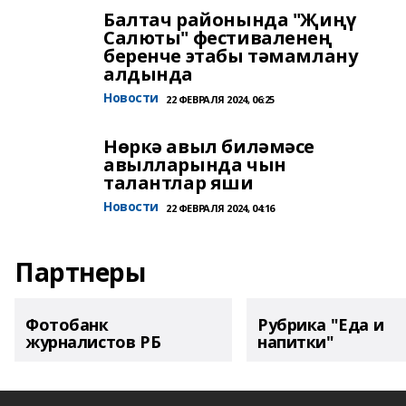
Балтач районында "Җиңү
Салюты" фестиваленең
беренче этабы тәмамлану
алдында
Новости
22 ФЕВРАЛЯ 2024, 06:25
Нөркә авыл биләмәсе
авылларында чын
талантлар яши
Новости
22 ФЕВРАЛЯ 2024, 04:16
Партнеры
Фотобанк
Рубрика "Еда и
журналистов РБ
напитки"