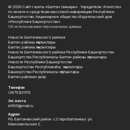
© 2026 Сайт газеты «Балтач таннары» . Учредители: Агентство
по печати и средствам массовой информации Республики
Башкортостан; Акционерное общество Издательский дом
«Республика Башкортостан».
Об использовании персональных данных
Новости Балтачевского района
Балтач районы яңалыклары
Балтас районы яңылыҡтары
Новости Балтачевского района Республики Башкортостан
Башкортстан Республикасы Балтач районы яңалыклары
Новости Республики Башкортостан
Башҡортостан Республикаһы яңылыҡтары
Башкортстан Республикасы яңалыклары
Балтач районын увер
Телефон
(34753)20112
Эл. почта
bt1931@mail.ru
Адрес
РБ. Балтачевский район. с.Старобалтачево. ул.
Комсомольская 2.